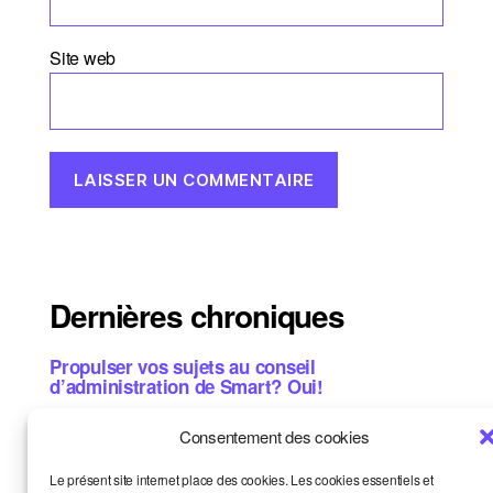
Site web
Dernières chroniques
Propulser vos sujets au conseil
d’administration de Smart? Oui!
L’aventure collective: les chiffres concrets de
Consentement des cookies
2025
Le présent site internet place des cookies. Les cookies essentiels et
Et si vous étiez notre prochain·e