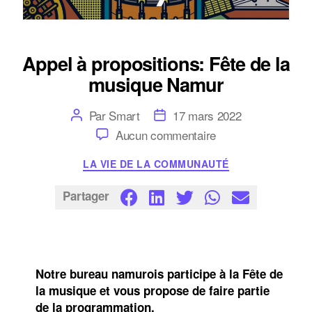
Appel à propositions: Fête de la
musique Namur
Auteur
Date
Par
Smart
17 mars 2022
de
de
sur
Aucun commentaire
l’article
l’article
Appel
à
Catégories
LA VIE DE LA COMMUNAUTÉ
propositions:
Fête
de
Partager
la
musique
Namur
Notre bureau namurois participe à la Fête de
la musique et vous propose de faire partie
de la programmation.