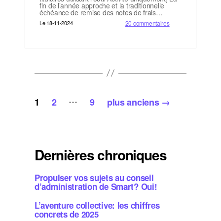
fin de l’année approche et la traditionnelle
échéance de remise des notes de frais…
Le 18-11-2024
20 commentaires
Pagination
…
1
2
9
plus anciens
→
des
publications
Dernières chroniques
Propulser vos sujets au conseil
d’administration de Smart? Oui!
L’aventure collective: les chiffres
concrets de 2025