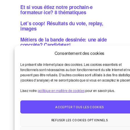
Et si vous étiez notre prochain·e
formateur·ice? 8 thématiques
Let’s coop! Résultats du vote, replay,
images
Métiers de la bande dessinée: une aide
concrète? Candidatez!
Consentement des cookies
Le présent site internet place des cookies. Les cookies essentiels et
Smart et moi
Haut
↑
fonctionnels sont nécessaires au bon fonctionnement du site Internet et n
Un oeil sur le monde
peuvent pas être refusés. D’autres cookies sont utilisés à des fins statisti
La vie de la communauté
(cookies d’analyse) et ne seront placés que si vous en acceptez le place
Contact
Lisez notre
politique en matière de cookies
pour en savoir plus.
© 2026
Smart Kronik
ACCEPTER TOUS LES COOKIES
REFUSER LES COOKIES OPTIONNELS