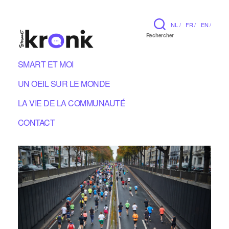
NL /
FR /
EN /
Rechercher
SMART ET MOI
UN OEIL SUR LE MONDE
LA VIE DE LA COMMUNAUTÉ
CONTACT