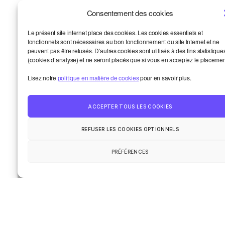
Consentement des cookies
Propulser vos sujets au conseil
d’administration de Smart? Oui!
Le présent site internet place des cookies. Les cookies essentiels et
fonctionnels sont nécessaires au bon fonctionnement du site Internet et ne
L’aventure collective: les chiffres concrets
peuvent pas être refusés. D’autres cookies sont utilisés à des fins statistique
de 2025
(cookies d’analyse) et ne seront placés que si vous en acceptez le placemen
Et si vous étiez notre prochain·e
Lisez notre
politique en matière de cookies
pour en savoir plus.
formateur·ice? 8 thématiques
Let’s coop! Résultats du vote, replay,
images
ACCEPTER TOUS LES COOKIES
Métiers de la bande dessinée: une aide
REFUSER LES COOKIES OPTIONNELS
concrète? Candidatez!
PRÉFÉRENCES
Smart et moi
Haut
↑
Un oeil sur le monde
La vie de la communauté
Contact
© 2026
Smart Kronik