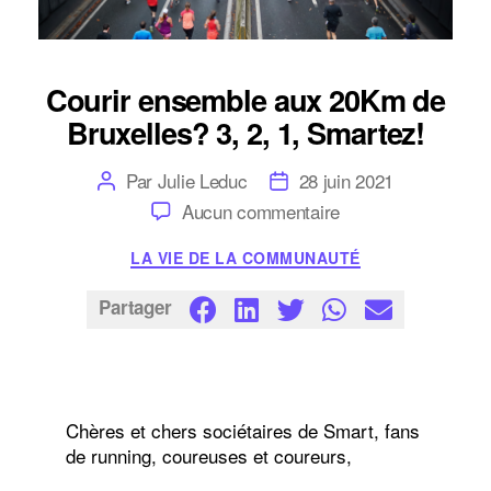
Courir ensemble aux 20Km de
Bruxelles? 3, 2, 1, Smartez!
Auteur
Date
Par
Julie Leduc
28 juin 2021
de
de
sur
Aucun commentaire
l’article
l’article
Courir
ensemble
Catégories
LA VIE DE LA COMMUNAUTÉ
aux
20Km
de
Partager
Bruxelles?
3,
2,
1,
Smartez!
Chères et chers sociétaires de Smart, fans
de running, coureuses et coureurs,