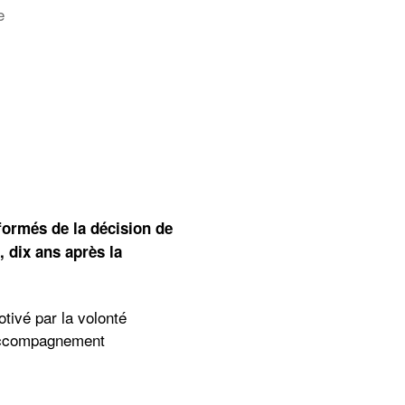
sur
e
LaVallée:
point
d’étape
formés de la décision de
, dix ans après la
tivé par la volonté
l’accompagnement