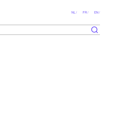
NL /
FR /
EN /