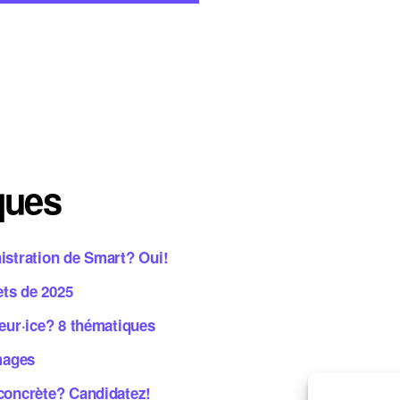
ques
istration de Smart? Oui!
ets de 2025
teur·ice? 8 thématiques
images
 concrète? Candidatez!