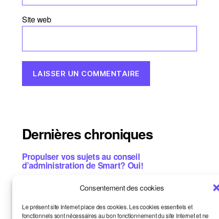
Site web
Dernières chroniques
Propulser vos sujets au conseil
d’administration de Smart? Oui!
L’aventure collective: les chiffres concrets de
Consentement des cookies
2025
Le présent site internet place des cookies. Les cookies essentiels et
Et si vous étiez notre prochain·e
fonctionnels sont nécessaires au bon fonctionnement du site Internet et ne