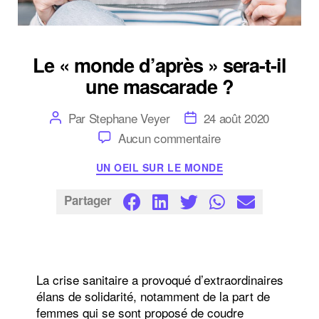
Le « monde d’après » sera-t-il
une mascarade ?
Auteur
Date
Par
Stephane Veyer
24 août 2020
de
de
sur
Aucun commentaire
l’article
l’article
Le
« monde
Catégories
UN OEIL SUR LE MONDE
d’après »
sera-
t-
Partager
il
une
mascarade
?
La crise sanitaire a provoqué d’extraordinaires
élans de solidarité, notamment de la part de
femmes qui se sont proposé de coudre