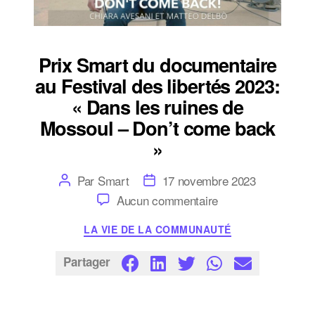
Prix Smart du documentaire
au Festival des libertés 2023:
« Dans les ruines de
Mossoul – Don’t come back
»
Auteur
Date
Par
Smart
17 novembre 2023
de
de
sur
Aucun commentaire
l’article
l’article
Prix
Smart
Catégories
LA VIE DE LA COMMUNAUTÉ
du
documentaire
au
Partager
Festival
des
libertés
2023: