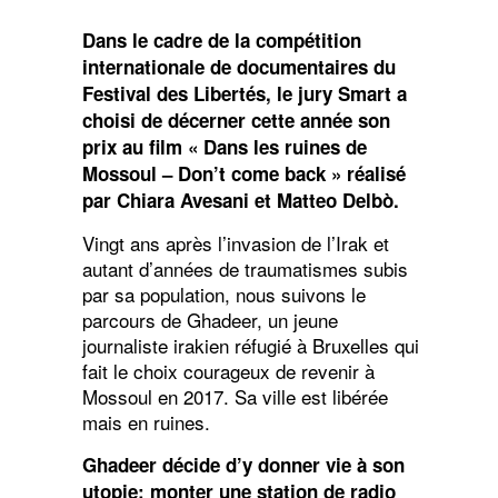
«
Dans
Dans le cadre de la compétition
les
ruines
internationale de documentaires du
de
Festival des Libertés, le jury Smart a
Mossoul
–
choisi de décerner cette année son
Don’t
prix au film « Dans les ruines de
come
Mossoul – Don’t come back » réalisé
back
»
par Chiara Avesani et Matteo Delbò.
Vingt ans après l’invasion de l’Irak et
autant d’années de traumatismes subis
par sa population, nous suivons le
parcours de Ghadeer, un jeune
journaliste irakien réfugié à Bruxelles qui
fait le choix courageux de revenir à
Mossoul en 2017. Sa ville est libérée
mais en ruines.
Ghadeer décide d’y donner vie à son
utopie: monter une station de radio