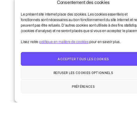
Consentement des cookies
Le présent site internet place des cookies. Les cookies essentiels et
Dernières chroniques
fonctionnels sont nécessaires au bon fonctionnement du site Internet et n
peuvent pas être refusés. D’autres cookies sont utilisés à des fins statisti
(cookies d’analyse) et ne seront placés que si vous en acceptez le place
Propulser vos sujets au conseil
d’administration de Smart? Oui!
Lisez notre
politique en matière de cookies
pour en savoir plus.
L’aventure collective: les chiffres
concrets de 2025
ACCEPTER TOUS LES COOKIES
Et si vous étiez notre prochain·e
formateur·ice? 8 thématiques
REFUSER LES COOKIES OPTIONNELS
Let’s coop! Résultats du vote, replay,
PRÉFÉRENCES
images
Métiers de la bande dessinée: une aide
concrète? Candidatez!
Smart et moi
Haut
↑
Un oeil sur le monde