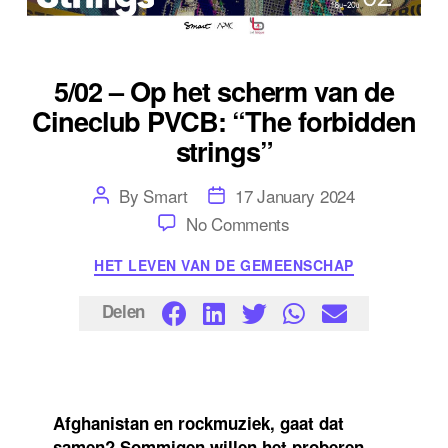
5/02 – Op het scherm van de
Cineclub PVCB: “The forbidden
strings”
Post
Post
By
Smart
17 January 2024
author
date
on
No Comments
5/02
–
Categories
HET LEVEN VAN DE GEMEENSCHAP
Op
het
scherm
Delen
van
de
Cineclub
PVCB:
“The
forbidden
Afghanistan en rockmuziek, gaat dat
strings”
samen? Sommigen willen het proberen,