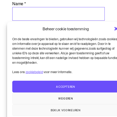
Name
*
Email
*
Beheer cookie toestemming
Om de beste ervaringen te bieden, gebruiken wij technologieën zoals cookie
om informatie over je apparaat op te slaan en/of te raadplegen. Door in te
stemmen met deze technologieën kunnen wij gegevens zoals surfgedrag of
Website
unieke ID's op deze site verwerken. Als je geen toestemming geeft of uw
toestemming intrekt, kan dit een nadelige invloed hebben op bepaalde functi
en mogelijkheden.
Lees ons
cookiebeleid
voor meer informatie.
ACCEPTEREN
WEIGEREN
BEKIJK VOORKEUREN