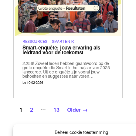
RESSOURCES
SMART EN IK
Smart-enquête: jouw ervaring als
leidraad voor de toekomst
2.256! Zoveel leden hebben geantwoord op de
grote enquête die Smart in het najaar van 2025
lanceerde. Uit de enquête zijn vooral jouw
behoeften en suggesties naar voren…
Le 10-02-2026
Posts
…
1
2
13
Older
→
pagination
Beheer cookie toestemming