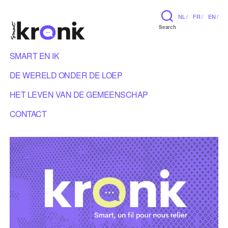
NL /
FR /
EN /
Search
SMART EN IK
DE WERELD ONDER DE LOEP
HET LEVEN VAN DE GEMEENSCHAP
CONTACT