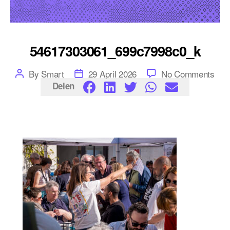
54617303061_699c7998c0_k
Post
Post
on
By
Smart
29 April 2026
No Comments
author
date
546
Delen