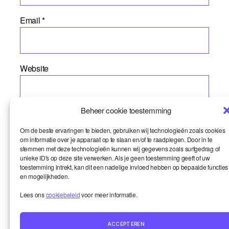
Email
*
Website
Beheer cookie toestemming
Om de beste ervaringen te bieden, gebruiken wij technologieën zoals cookies
om informatie over je apparaat op te slaan en/of te raadplegen. Door in te
stemmen met deze technologieën kunnen wij gegevens zoals surfgedrag of
unieke ID's op deze site verwerken. Als je geen toestemming geeft of uw
toestemming intrekt, kan dit een nadelige invloed hebben op bepaalde functies
en mogelijkheden.
Lees ons
cookiebeleid
voor meer informatie.
Smart en ik
Up
↑
De wereld onder de loep
ACCEPTEREN