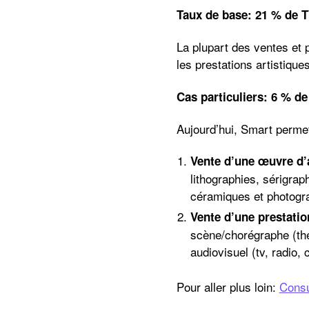
Taux de base
:
21 % de 
La
plupart des ventes et p
les
prestations artistiques
Cas particuliers
:
6 % de
Aujourd’hui,
Smart permet 
Vente d’une œuvre d’a
lithographies, sérigrap
céramiques et photogr
Vente d’une prestation
scène/chorégraphe (thé
audiovisuel (tv, radio, 
Pour aller plus loin:
Consu