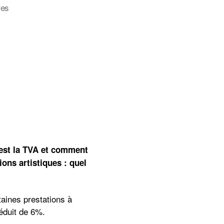
sur
res
BE
–
Prestations
artistiques:
quel
taux
TVA
appliquer?
’est la TVA et comment
ons artistiques : quel
taines prestations à
réduit de 6%.