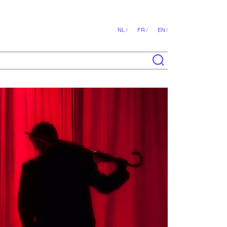
NL /
FR /
EN /