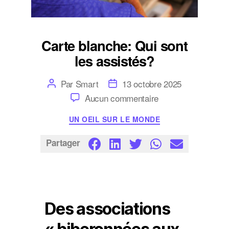
Carte blanche: Qui sont
les assistés?
Auteur
Date
Par
Smart
13 octobre 2025
de
de
sur
Aucun commentaire
l’article
l’article
Carte
blanche:
Catégories
UN OEIL SUR LE MONDE
Qui
sont
les
Partager
assistés?
Des associations