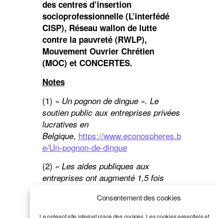
des centres d’insertion
socioprofessionnelle (L’interfédé
CISP), Réseau wallon de lutte
contre la pauvreté (RWLP),
Mouvement Ouvrier Chrétien
(MOC) et CONCERTES.
Notes
(1) «
Un pognon de dingue ». Le
soutien public aux entreprises privées
lucratives en
,
https://www.econospheres.b
Belgique
e/Un-pognon-de-dingue
(2) «
Les aides publiques aux
entreprises ont augmenté 1,5 fois
plus rapidement que les dépenses
Consentement des cookies
https://www.econospheres.
sociales »
be/Les-aides-publiques-aux-
Le présent site internet place des cookies. Les cookies essentiels et