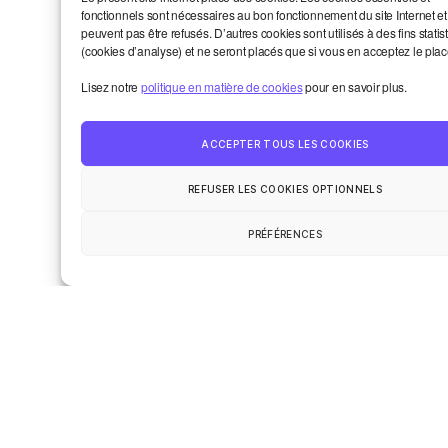
entreprises-ont-augmente-1-5-fois-
fonctionnels sont nécessaires au bon fonctionnement du site Internet et
plus-rapidement-que
peuvent pas être refusés. D’autres cookies sont utilisés à des fins statis
(cookies d’analyse) et ne seront placés que si vous en acceptez le pla
(3)
https://www.senat.fr/notice-
Lisez notre
politique en matière de cookies
pour en savoir plus.
rapport/2024/r24-808-1-notice.html
(4) Docquier, Nicolas. 2024.
ACCEPTER TOUS LES COOKIES
« Réductions de cotisations sociales :
quelle efficacité pour le marché du
REFUSER LES COOKIES OPTIONNELS
travail et quels effets sur le
financement, la solidarité et l’équité
PRÉFÉRENCES
du régime de Sécurité sociale des
travailleurs salariés ? » Revue belge
de Sécurité Sociale 66.
Laisser un commentaire
Votre adresse e-mail ne sera pas publiée.
Les champs obligatoires sont indiqués