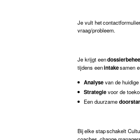
Je vult het contactformulie
vraag/probleem.
Je krijgt een
dossierbehe
tijdens
een
samen
e
intake
van de
huidige
Analyse
voor
de
toek
Strategie
Een duurzame
doorstar
Bij elke stap schakelt Cult
coaches, change managers,