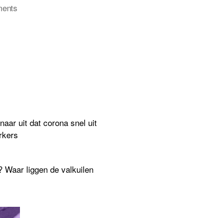
on
ents
Crisisbegeleiding
voor
de
cultuursector
naar uit dat corona snel uit
rkers
? Waar liggen de valkuilen