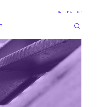
NL /
FR /
EN /
T