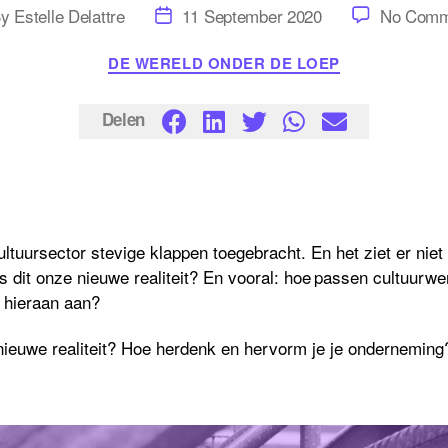
t
Post
By
Estelle Delattre
11 September 2020
No Comm
hor
date
Categories
DE WERELD ONDER DE LOEP
Delen
ltuursector stevige klappen toegebracht. En het ziet er niet 
Is dit onze nieuwe realiteit? En vooral: hoe passen cultuurwe
h hieraan aan?
 nieuwe realiteit? Hoe herdenk en hervorm je je onderneming
?