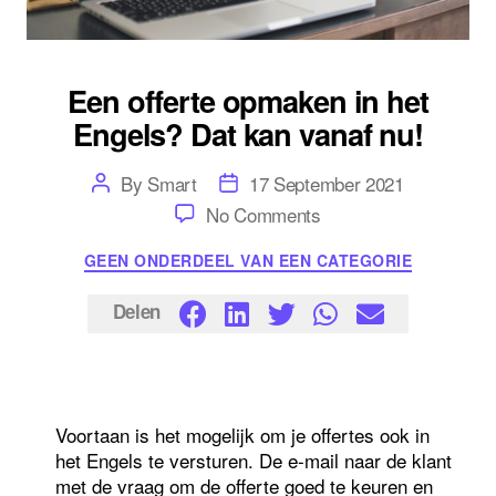
Een offerte opmaken in het
Engels? Dat kan vanaf nu!
Post
Post
By
Smart
17 September 2021
author
date
on
No Comments
Een
offerte
Categories
GEEN ONDERDEEL VAN EEN CATEGORIE
opmaken
in
het
Delen
Engels?
Dat
kan
vanaf
nu!
Voortaan is het mogelijk om je offertes ook in
het Engels te versturen. De e-mail naar de klant
met de vraag om de offerte goed te keuren en