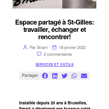
Espace partagé à St-Gilles:
travailler, échanger et
rencontrer!
Auteur
Date
Par
Smart
18 janvier 2022
de
de
sur
2 commentaires
l’article
l’article
Espace
partagé
Catégories
SERVICES ET OUTILS
à
St-
Gilles:
Partager
travailler,
échanger
et
rencontrer!
Installée depuis 20 ans à Bruxelles,
Smart a développé ses bureaux saint-