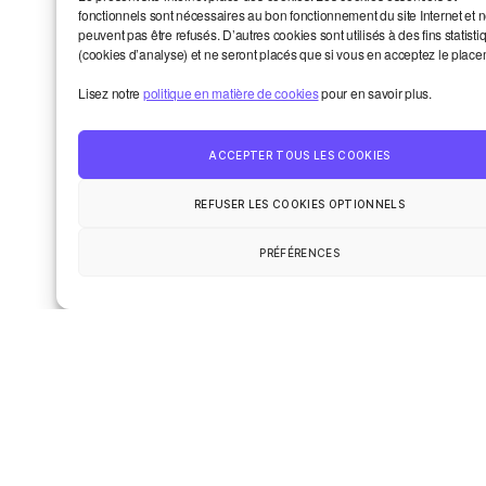
fonctionnels sont nécessaires au bon fonctionnement du site Internet et 
peuvent pas être refusés. D’autres cookies sont utilisés à des fins statisti
E-mail
*
(cookies d’analyse) et ne seront placés que si vous en acceptez le place
Lisez notre
politique en matière de cookies
pour en savoir plus.
Site web
ACCEPTER TOUS LES COOKIES
REFUSER LES COOKIES OPTIONNELS
PRÉFÉRENCES
Dernières chroniques
Propulser vos sujets au conseil
d’administration de Smart? Oui!