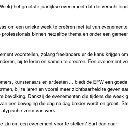
FW
eek) het groots
te jaarlijkse evenement dat die verschille
 was om een unieke week te creëren met tal van evenemente
professionals binnen hetzelfde thema en onder een gemee
ement voorstellen, zolang
freelancers
er
de
kans krijgen
om 
nderen, bij te leren en samen te creëren. Een evenement voo
nemers,
kunstenaars en artiesten
…
biedt de EFW een goede
men, bij te leren en vooral meer zichtbaarheid te geven aan 
ve bevolking
. Dankzij de evenementen die
tijdens
d
i
e week 
van een beweging die
dag na dag
breder wordt en groeit.
St
atypische
vorm van
werk
.
e zin om een evenement voor te stellen? Surf dan naar: