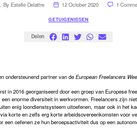
ost
Post
By
Estelle Delattre
12 October 2020
1 Comme
uthor
date
Categories
GETUIGENISSEN
Delen
ren ondersteunend partner van de
European Freelancers We
st in 2016 georganiseerd door een groep van Europese free
r een enorme diversiteit in werkvormen. Freelancers zijn ni
e
uiten enig loondienstsysteem uitoefenen, maar ook
in het k
e
via korte en zelfs erg korte arbeidsovereenkomsten
voor ve
r een oefenen ze hun beroepsactiviteit dus
op een autonom