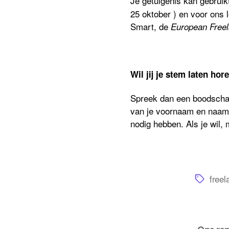
Je getuigenis kan gebruik
25 oktober )
en voor ons lo
Smart, de
European Free
Wil jij je stem laten hor
Spreek dan een boodscha
van je voornaam
en
naam,
nodig hebben.
Als je wil,
Tags
freel