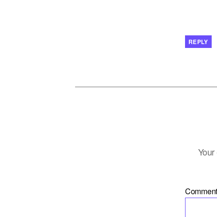
REPLY
Your 
Commen