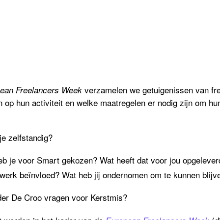
verzamelen we getuigenissen van fre
ean Freelancers Week
n op hun activiteit en welke maatregelen
er
nodig zijn om hun
je zelfstandig?
eb je voor Smart gekozen?
Wat
heeft
dat
voor
jou
opgelever
werk beïnvloed? Wat heb jij ondernom
en om te kunnen blij
der De Croo
vragen voor Kerstmis?