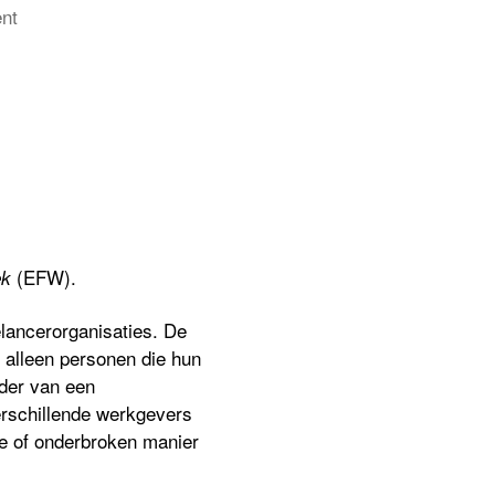
on
nt
De
European
Freelancers
Week,
door
en
voor
freelancers
(EFW).
ek
lancerorganisaties. De
t alleen personen die hun
ader van
een
rschillende werkgevers
e of onderbroken manier