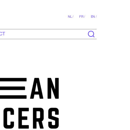
NL /
FR /
EN /
CT