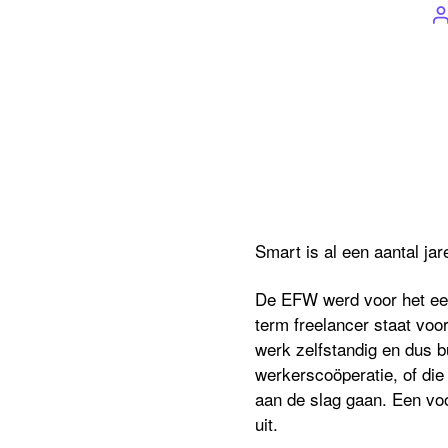
P
a
Smart is al een aantal ja
De EFW werd voor het eer
term freelancer staat voo
werk
zelfstandig
en dus b
werkerscoöperatie
,
of di
aan de slag gaan.
Een voo
uit.