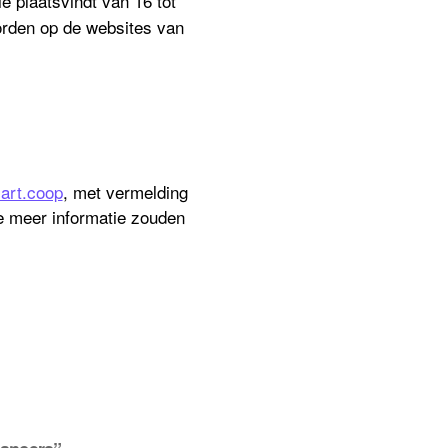
ie plaatsvindt
van 16 tot
rden op de websites van
rt.coop
, met vermelding
 meer informatie zouden