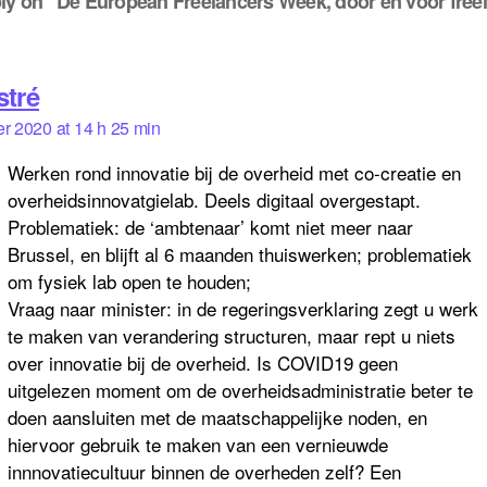
ly on “De European Freelancers Week, door en voor free
says:
stré
r 2020 at 14 h 25 min
Werken rond innovatie bij de overheid met co-creatie en
overheidsinnovatgielab. Deels digitaal overgestapt.
Problematiek: de ‘ambtenaar’ komt niet meer naar
Brussel, en blijft al 6 maanden thuiswerken; problematiek
om fysiek lab open te houden;
Vraag naar minister: in de regeringsverklaring zegt u werk
te maken van verandering structuren, maar rept u niets
over innovatie bij de overheid. Is COVID19 geen
uitgelezen moment om de overheidsadministratie beter te
doen aansluiten met de maatschappelijke noden, en
hiervoor gebruik te maken van een vernieuwde
innnovatiecultuur binnen de overheden zelf? Een