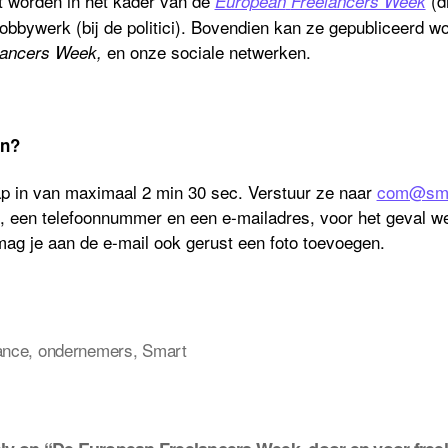
t worden in het kader van de
(
d
European
Freelancers Week
bbywerk (bij de politici)
.
Bovendien kan ze gepubliceerd wo
en onze sociale netwerken.
lancers We
ek,
en?
p in van maximaal 2 min
30 sec.
Vers
tuur ze naar
com@sma
 een telefoonnummer en een
e-
mailadres,
voor het geval
we
 mag je aan de e-mail ook gerust een foto toev
oeg
en
.
ance
,
ondernemers
,
Smart