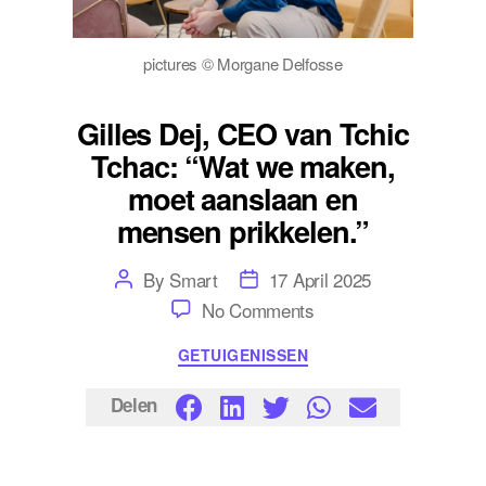
pictures © Morgane Delfosse
Gilles Dej, CEO van Tchic
Tchac: “Wat we maken,
moet aanslaan en
mensen prikkelen.”
Post
Post
By
Smart
17 April 2025
author
date
on
No Comments
Gilles
Dej,
Categories
GETUIGENISSEN
CEO
van
Tchic
Delen
Tchac:
“Wat
we
maken,