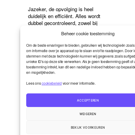
Jazeker, de opvolging is heel
duidelijk en efficiënt. Alles wordt
dubbel gecontroleerd, zowel bij
Smart als door mijn administratief
Beheer cookie toestemming
assistente Julie. Er worden dus
nooit fouten gemaakt, alles verloopt
Om de beste ervaringen te bieden, gebruiken wij technologieën zoals
bijzonder nauwgezet en dat is heel
om informatie over je apparaat op te slaan en/of te raadplegen. Door i
stemmen met deze technologieën kunnen wij gegevens zoals surfged
geruststellend.
unieke ID's op deze site verwerken. Als je geen toestemming geeft of
toestemming intrekt, kan dit een nadelige invloed hebben op bepaalde
en mogelijkheden.
“
Smart heeft ons
Lees ons
cookiebeleid
voor meer informatie.
geholpen het hoofd
boven water te houden
“
ACCEPTEREN
WEIGEREN
Bovendien ben ik heel dankbaar.
Anderhalf jaar geleden ging onze
BEKIJK VOORKEUREN
activiteit achteruit en was het