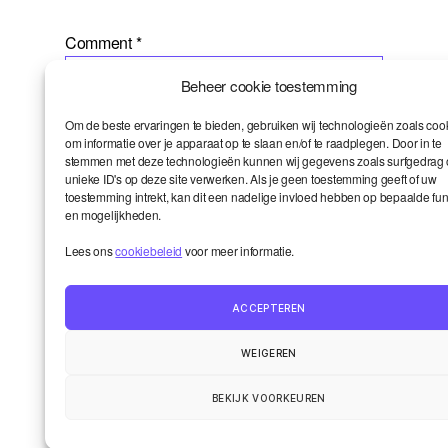
Comment
*
Beheer cookie toestemming
Om de beste ervaringen te bieden, gebruiken wij technologieën zoals coo
om informatie over je apparaat op te slaan en/of te raadplegen. Door in te
stemmen met deze technologieën kunnen wij gegevens zoals surfgedrag 
unieke ID's op deze site verwerken. Als je geen toestemming geeft of uw
toestemming intrekt, kan dit een nadelige invloed hebben op bepaalde fun
en mogelijkheden.
Name
*
Lees ons
cookiebeleid
voor meer informatie.
ACCEPTEREN
Email
*
WEIGEREN
BEKIJK VOORKEUREN
Website