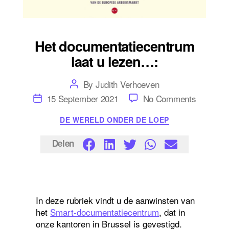
Het documentatiecentrum
laat u lezen…:
Post
By
Judith Verhoeven
author
Post
on
15 September 2021
No Comments
date
Het
document
Categories
DE WERELD ONDER DE LOEP
laat
u
lezen…:
Delen
In deze rubriek vindt u de aanwinsten van
het
Smart-documentatiecentrum
, dat in
onze kantoren in Brussel is gevestigd.