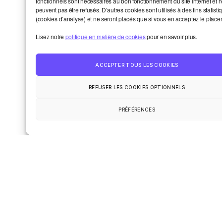
fonctionnels sont nécessaires au bon fonctionnement du site Internet et 
peuvent pas être refusés. D’autres cookies sont utilisés à des fins statisti
(cookies d’analyse) et ne seront placés que si vous en acceptez le place
Lisez notre
politique en matière de cookies
pour en savoir plus.
Nom
*
ACCEPTER TOUS LES COOKIES
REFUSER LES COOKIES OPTIONNELS
PRÉFÉRENCES
E-mail
*
Site web