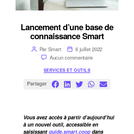
Lancement d’une base de
connaissance Smart
Auteur
Date
Par
Smart
6 juillet 2022
de
de
sur
Aucun commentaire
l’article
l’article
Lancement
d’une
Catégories
SERVICES ET OUTILS
base
de
connaissance
Partager
Smart
Vous avez accès à partir d’aujourd’hui
à un nouvel outil, accessible en
saisissant
guide.smart.coop
dans