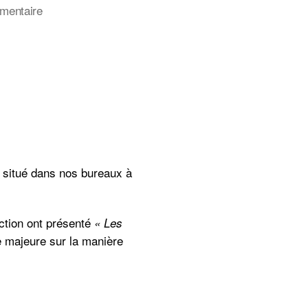
sur
mentaire
Le
centre
de
documentation
vous
présente…
:
 situé dans nos bureaux à
tion ont présenté
« Les
ce majeure sur la manière