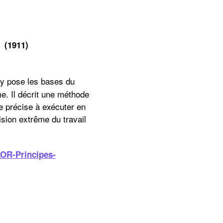
 des usines (1911)
l y pose les bases du
me. Il décrit une méthode
he précise à exécuter en
ision extrême du travail
OR-Principes-