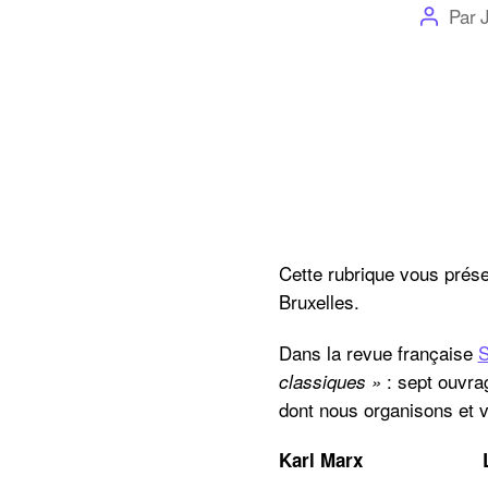
Auteur
Par
de
l’article
Cette rubrique vous prése
Bruxelles.
Dans la revue française
S
: sept ouvrag
classiques »
dont nous organisons et va
Karl Marx Le Capit