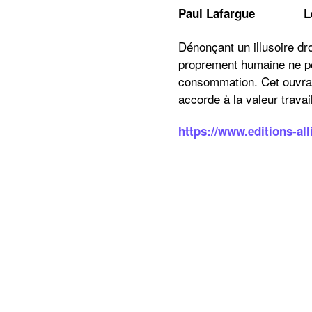
Paul Lafargue Le dr
Dénonçant un illusoire droi
proprement humaine ne peut
consommation. Cet ouvrage
accorde à la valeur trava
https://www.editions-alli