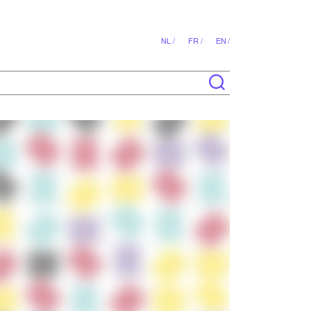
NL /
FR /
EN /