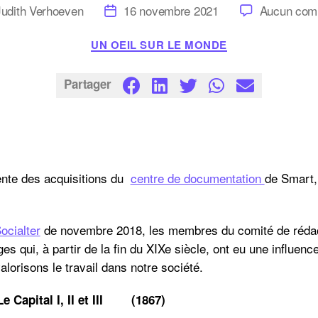
Date
Judith Verhoeven
16 novembre 2021
Aucun com
de
l’article
Catégories
UN OEIL SUR LE MONDE
Partager
nte des acquisitions du
centre de documentation
de Smart,
ocialter
de novembre 2018, les membres du comité de rédac
es qui, à partir de la fin du XIXe siècle, ont eu une influen
lorisons le travail dans notre société.
al I, II et III (1867)