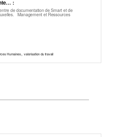
nte… :
centre de documentation de Smart et de
Bruxelles. Management et Ressources
,
rces Humaines
valorisation du travail