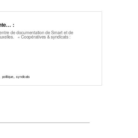
nte… :
centre de documentation de Smart et de
uxelles. « Coopératives & syndicats :
,
,
politique
syndicats