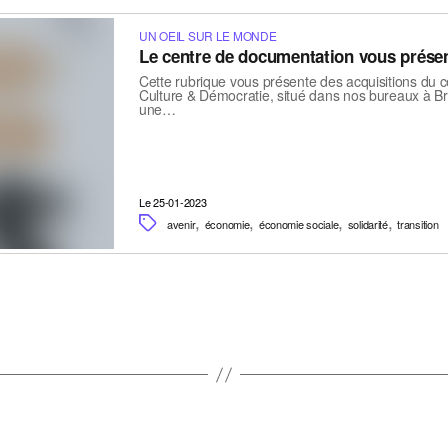
UN OEIL SUR LE MONDE
Le centre de documentation vous prése
Cette rubrique vous présente des acquisitions du 
Culture & Démocratie, situé dans nos bureaux à Br
une…
Le 25-01-2023
,
,
,
,
avenir
économie
économie sociale
solidarité
transition