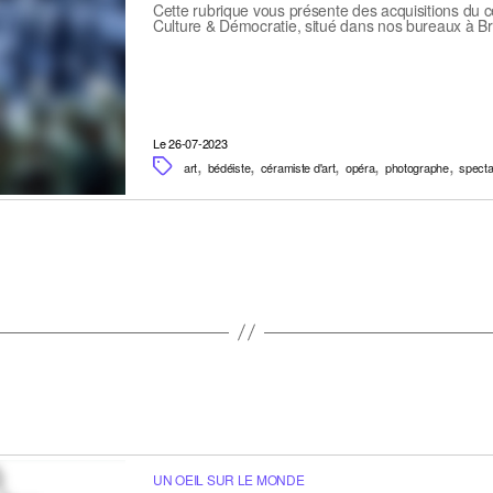
Cette rubrique vous présente des acquisitions du 
Culture & Démocratie, situé dans nos bureaux à Brux
Le 26-07-2023
,
,
,
,
,
art
bédéiste
céramiste d'art
opéra
photographe
specta
UN OEIL SUR LE MONDE