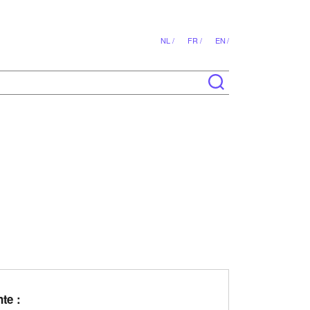
NL /
FR /
EN /
te :