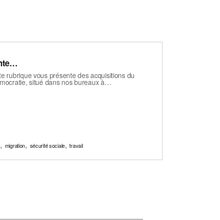
ente…
e rubrique vous présente des acquisitions du
émocratie, situé dans nos bureaux à…
,
,
,
s
migration
sécurité sociale
travail