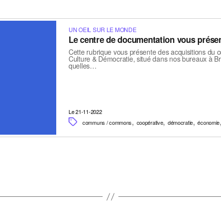
UN OEIL SUR LE MONDE
Le centre de documentation vous prése
Cette rubrique vous présente des acquisitions du 
Culture & Démocratie, situé dans nos bureaux à Br
quelles…
Le 21-11-2022
,
,
,
communs / commons
coopérative
démocratie
économie