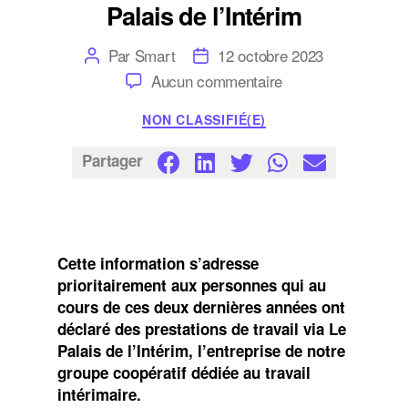
Palais de l’Intérim
Auteur
Date
Par
Smart
12 octobre 2023
de
de
sur
Aucun commentaire
l’article
l’article
Palais
de
Catégories
NON CLASSIFIÉ(E)
l’Intérim
Partager
Cette information s’adresse
prioritairement aux personnes qui au
cours de ces deux dernières années ont
déclaré des prestations de travail via Le
Palais de l’Intérim, l’entreprise de notre
groupe coopératif dédiée au travail
intérimaire.