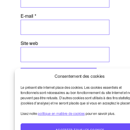
E-mail
*
Site web
Consentement des cookies
Le présent site internet place des cookies. Les cookies essentiels et
fonctionnels sont nécessaires au bon fonctionnement du site Internet et n
peuvent pas être refusés. D’autres cookies sont utilisés à des fins statisti
(cookies d’analyse) et ne seront placés que si vous en acceptez le place
Dernières chroniques
Lisez notre
politique en matière de cookies
pour en savoir plus.
Propulser vos sujets au conseil
d’administration de Smart? Oui!
ACCEPTER TOUS LES COOKIES