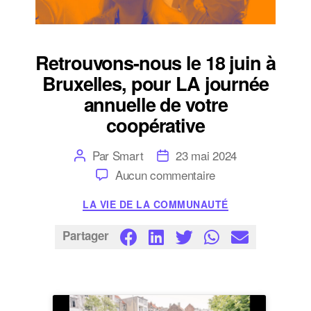
Retrouvons-nous le 18 juin à
Bruxelles, pour LA journée
annuelle de votre
coopérative
Auteur
Date
Par
Smart
23 mai 2024
de
de
sur
Aucun commentaire
l’article
l’article
Retrouvons-
nous
Catégories
LA VIE DE LA COMMUNAUTÉ
le
18
juin
Partager
à
Bruxelles,
pour
LA
journée
annuelle