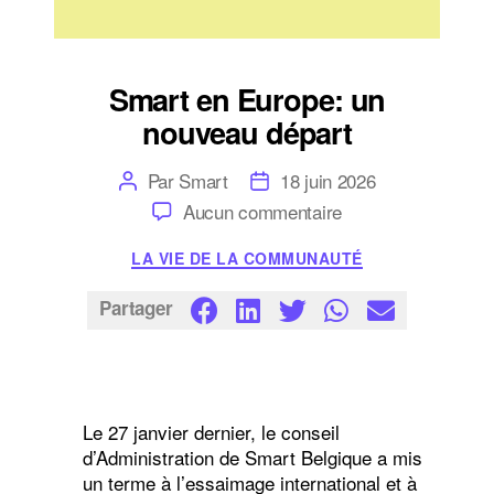
Smart en Europe: un
nouveau départ
Auteur
Date
Par
Smart
18 juin 2026
de
de
sur
Aucun commentaire
l’article
l’article
Smart
en
Catégories
LA VIE DE LA COMMUNAUTÉ
Europe:
un
nouveau
Partager
départ
Le 27 janvier dernier, le conseil
d’Administration de Smart Belgique a mis
un terme à l’essaimage international et à