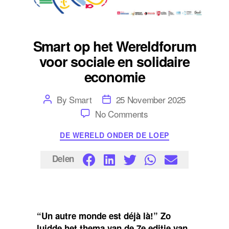
Smart op het Wereldforum
voor sociale en solidaire
economie
Post
Post
By
Smart
25 November 2025
author
date
on
No Comments
Smart
op
Categories
DE WERELD ONDER DE LOEP
het
Wereldforum
voor
Delen
sociale
en
solidaire
economie
“Un autre monde est déjà là!” Zo
luidde het thema van de 7e editie van