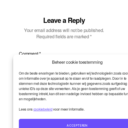
Leave a Reply
Your email address will not be published.
Required fields are marked
*
Comment
*
Beheer cookie toestemming
Om de beste ervaringen te bieden, gebruiken wij technologieën zoals coo
om informatie over je apparaat op te slaan en/of te raadplegen. Door in te
stemmen met deze technologieën kunnen wij gegevens zoals surfgedrag 
unieke ID's op deze site verwerken. Als je geen toestemming geeft of uw
toestemming intrekt, kan dit een nadelige invloed hebben op bepaalde fun
en mogelijkheden.
Name
*
Lees ons
cookiebeleid
voor meer informatie.
ACCEPTEREN