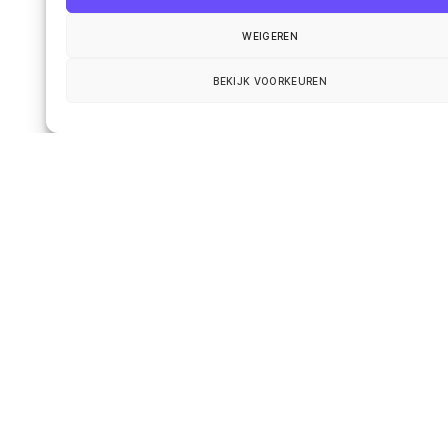
Email
*
WEIGEREN
BEKIJK VOORKEUREN
Website
Smart en ik
Up
↑
De wereld onder de loep
Het leven van de gemeenschap