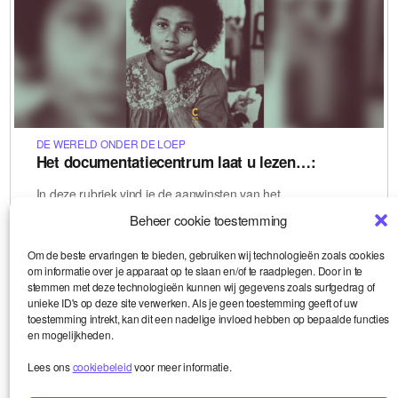
DE WERELD ONDER DE LOEP
Het documentatiecentrum laat u lezen…:
In deze rubriek vind je de aanwinsten van het
documentatiecentrum van Smart en Culture & Démocratie,
dat in onze kantoren in Brussel is gevestigd. “Waarom
Beheer cookie toestemming
geven we poppen…
Le 21-03-2023
Om de beste ervaringen te bieden, gebruiken wij technologieën zoals cookies
,
,
,
,
Féminisme
genre
sexe
sexe
slam
om informatie over je apparaat op te slaan en/of te raadplegen. Door in te
stemmen met deze technologieën kunnen wij gegevens zoals surfgedrag of
unieke ID's op deze site verwerken. Als je geen toestemming geeft of uw
toestemming intrekt, kan dit een nadelige invloed hebben op bepaalde functies
en mogelijkheden.
Lees ons
cookiebeleid
voor meer informatie.