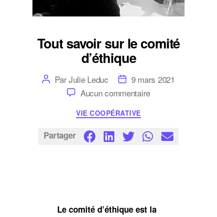
Tout savoir sur le comité
d’éthique
Auteur
Date
Par
Julie Leduc
9 mars 2021
de
de
sur
Aucun commentaire
l’article
l’article
Tout
savoir
Catégories
VIE COOPÉRATIVE
sur
le
comité
Partager
d’éthique
Le comité d’éthique est la