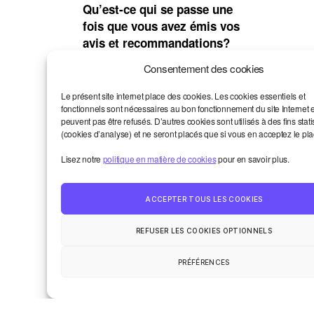
Qu’est-ce qui se passe une
fois que vous avez émis vos
avis et recommandations?
La bonne question! Tout
Consentement des cookies
d’abord, on demande un retour
Le présent site internet place des cookies. Les cookies essentiels et
des services qui nous ont
fonctionnels sont nécessaires au bon fonctionnement du site Internet 
sollicités ou que nous avons
peuvent pas être refusés. D’autres cookies sont utilisés à des fins stati
sollicités. On leur demande de
(cookies d’analyse) et ne seront placés que si vous en acceptez le pl
nous dire ce qui a été fait (ou
Lisez notre
politique en matière de cookies
pour en savoir plus.
pas) des recommandations
émises. Ensuite, pour nous
assurer que notre travail ne
ACCEPTER TOUS LES COOKIES
serve pas à rien on peut
publiquement demander à ce
REFUSER LES COOKIES OPTIONNELS
qu’on nous rende des comptes.
Le meilleur moment si on doit
PRÉFÉRENCES
en arriver là, c’est l’assemblée
générale. Car nous devons
rendre des comptes à l’AG, et