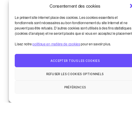
d’administration de Smart? Oui!
Consentement des cookies
L’aventure collective: les chiffres concrets
Le présent site internet place des cookies. Les cookies essentiels et
de 2025
fonctionnels sont nécessaires au bon fonctionnement du site Internet et ne
peuvent pas être refusés. D’autres cookies sont utilisés à des fins statistiques
Et si vous étiez notre prochain·e
(cookies d’analyse) et ne seront placés que si vous en acceptez le placement
formateur·ice? 8 thématiques
Lisez notre
politique en matière de cookies
pour en savoir plus.
Let’s coop! Résultats du vote, replay, images
Métiers de la bande dessinée: une aide
ACCEPTER TOUS LES COOKIES
concrète? Candidatez!
REFUSER LES COOKIES OPTIONNELS
Smart et moi
PRÉFÉRENCES
Haut
↑
Un oeil sur le monde
La vie de la communauté
Contact
© 2026
Smart Kronik