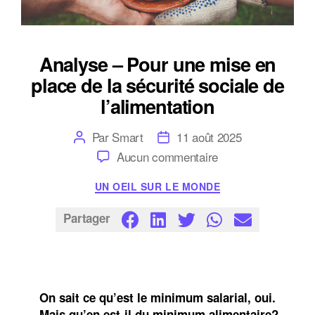
Analyse – Pour une mise en
place de la sécurité sociale de
l’alimentation
Auteur
Date
Par
Smart
11 août 2025
de
de
sur
Aucun commentaire
l’article
l’article
Analyse
–
Catégories
UN OEIL SUR LE MONDE
Pour
une
mise
Partager
en
place
de
la
sécurité
sociale
On sait ce qu’est le minimum salarial, oui.
de
l’alimentation
Mais qu’en est-il du minimum alimentaire?