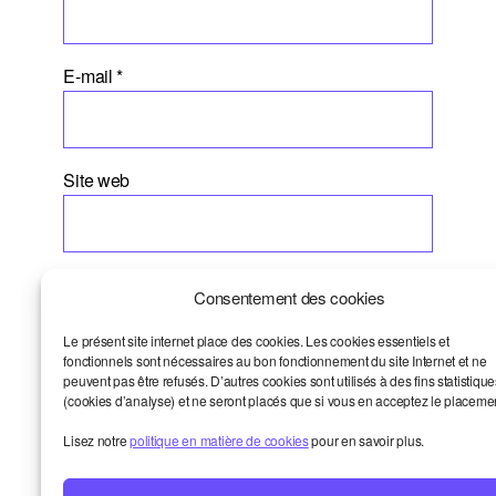
E-mail
*
Site web
Consentement des cookies
Le présent site internet place des cookies. Les cookies essentiels et
fonctionnels sont nécessaires au bon fonctionnement du site Internet et ne
peuvent pas être refusés. D’autres cookies sont utilisés à des fins statistique
(cookies d’analyse) et ne seront placés que si vous en acceptez le placeme
Dernières chroniques
Lisez notre
politique en matière de cookies
pour en savoir plus.
Propulser vos sujets au conseil