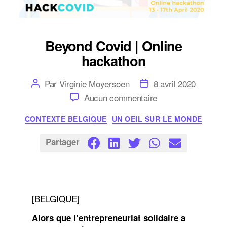
Beyond Covid | Online
hackathon
Auteur
Date
Par
Virginie Moyersoen
8 avril 2020
de
de
sur
Aucun commentaire
l’article
l’article
Beyond
Covid
Catégories
CONTEXTE BELGIQUE
UN OEIL SUR LE MONDE
|
Online
hackathon
Partager
[BELGIQUE]
Alors que l’entrepreneuriat solidaire a