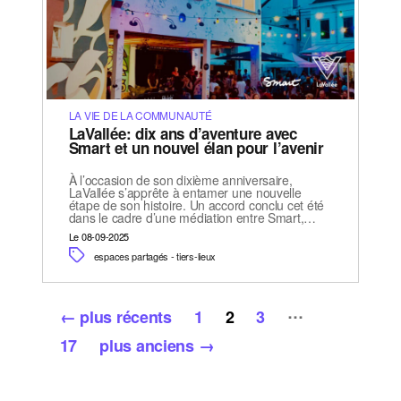
LA VIE DE LA COMMUNAUTÉ
LaVallée: dix ans d’aventure avec
Smart et un nouvel élan pour l’avenir
À l’occasion de son dixième anniversaire,
LaVallée s’apprête à entamer une nouvelle
étape de son histoire. Un accord conclu cet été
dans le cadre d’une médiation entre Smart,…
Le 08-09-2025
espaces partagés - tiers-lieux
Pagination
…
←
plus récents
1
2
3
des
17
plus anciens
→
publications