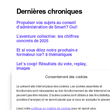
Dernières chroniques
Propulser vos sujets au conseil
d’administration de Smart? Oui!
L’aventure collective: les chiffres
concrets de 2025
Et si vous étiez notre prochain·e
formateur·ice? 8 thématiques
Let’s coop! Résultats du vote, replay,
images
Consentement des cookies
Métiers de la bande dessinée: une aide
concrète? Candidatez!
Le présent site internet place des cookies. Les cookies essentiels et
fonctionnels sont nécessaires au bon fonctionnement du site Internet et n
peuvent pas être refusés. D’autres cookies sont utilisés à des fins statistiq
(cookies d’analyse) et ne seront placés que si vous en acceptez le placem
Smart et moi
Haut
↑
Un oeil sur le monde
Lisez notre
politique en matière de cookies
pour en savoir plus.
La vie de la communauté