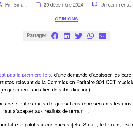
Auteur
Date
Par
Smart
20 décembre 2024
Un commentai
de
de
l’article
l’article
Catégories
OPINIONS
Partager
est pas la première fois
, d’une demande d’abaisser les bar
artistes relevant de la Commission Paritaire 304 CCT musici
 (engagement sans lien de subordination).
s de client·es mais d’organisations représentants les musi
 faut s’adapter aux réalités de terrain ».
r faire le point sur quelques sujets: Smart, le terrain, les 