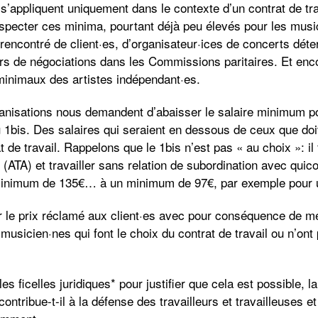
 s’appliquent uniquement dans le contexte d’un contrat de tra
specter ces minima, pourtant déjà peu élevés pour les musici
encontré de client·es, d’organisateur·ices de concerts déte
rs de négociations dans les Commissions paritaires. Et enc
 minimaux des artistes indépendant·es.
anisations nous demandent d’abaisser le salaire minimum po
 1bis. Des salaires qui seraient en dessous de ceux que doi
 de travail. Rappelons que le 1bis n’est pas « au choix »: il 
 (ATA) et travailler sans relation de subordination avec qui
 minimum de 135€… à un minimum de 97€, par exemple pour 
er le prix réclamé aux client·es avec pour conséquence de m
usicien·nes qui font le choix du contrat de travail ou n’ont 
s ficelles juridiques* pour justifier que cela est possible, la
contribue-t-il à la défense des travailleurs et travailleuses e