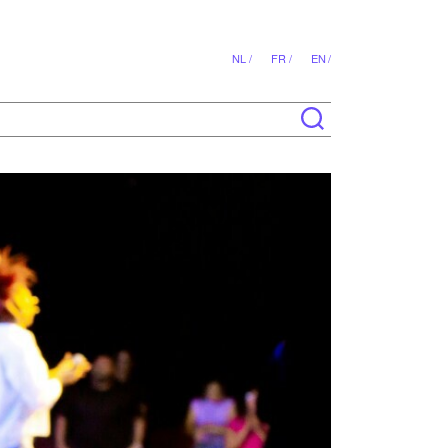
NL /
FR /
EN /