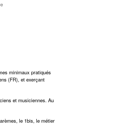
sur
re
Défendre
les
conditions
salariales
des
musiciens
et
musiciennes
èmes minimaux pratiqués
ens (FR), et exerçant
ciens et musiciennes. Au
barèmes, le 1bis, le métier