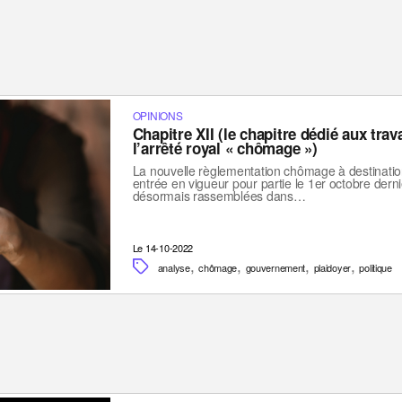
OPINIONS
Chapitre XII (le chapitre dédié aux trav
l’arrêté royal « chômage »)
La nouvelle règlementation chômage à destination
entrée en vigueur pour partie le 1er octobre derni
désormais rassemblées dans…
Le 14-10-2022
,
,
,
,
analyse
chômage
gouvernement
plaidoyer
politique