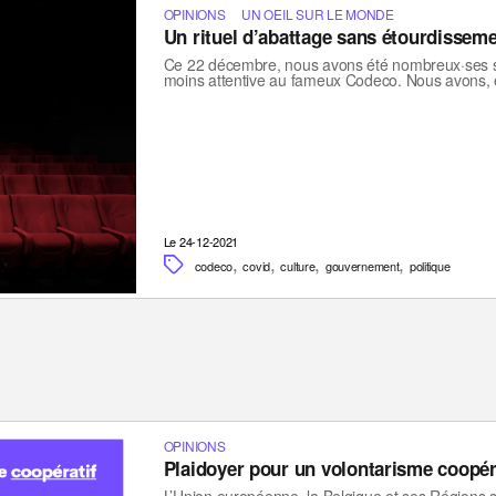
OPINIONS
UN OEIL SUR LE MONDE
Un rituel d’abattage sans étourdissem
Ce 22 décembre, nous avons été nombreux·ses sa
moins attentive au fameux Codeco. Nous avons, e
Le 24-12-2021
,
,
,
,
codeco
covid
culture
gouvernement
politique
OPINIONS
Plaidoyer pour un volontarisme coopéra