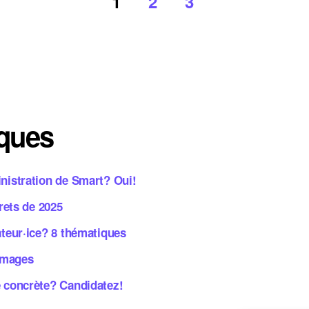
1
2
3
iques
inistration de Smart? Oui!
crets de 2025
ateur·ice? 8 thématiques
 images
e concrète? Candidatez!