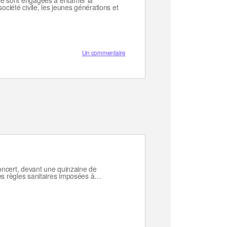
se sont engagées à entamer la
ociété civile, les jeunes générations et
Un commentaire
concert, devant une quinzaine de
es règles sanitaires imposées à…