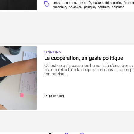
,
,
,
,
,
analyse
corona
covid-19
culture
démocratie
économ
,
,
,
,
pandémie
plaidoyer
politique
sanitaire
solidarité
OPINIONS
La coopération, un geste politique
Qu’est-ce qui pousse les humains à s’associer av
invite à réfléchir à la coopération dans une persp
l’entreprise…
Le 13-01-2021