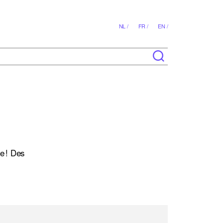
NL /
FR /
EN /
e ! Des