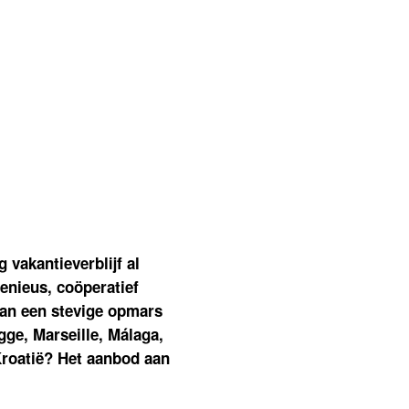
on
Een
B&B
boeken
én
de
okale
gemeenschap
teunen?
Met
Smart-
artner
airbnb
kan
 vakantieverblijf al
et!
genieus, coöperatief
 aan een stevige opmars
gge, Marseille, Málaga,
Kroatië? Het aanbod aan