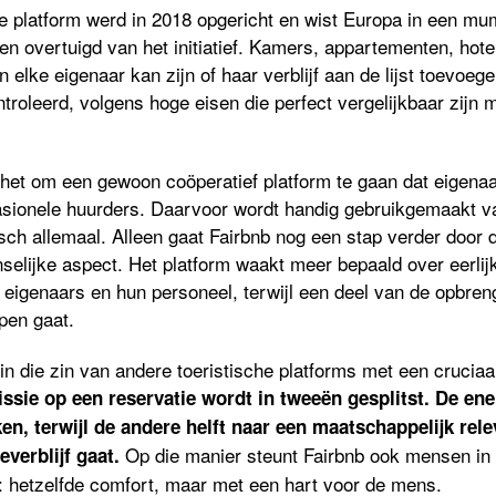
e platform werd in 2018 opgericht en wist Europa in een mum
en overtuigd van het initiatief. Kamers, appartementen, hote
 elke eigenaar kan zijn of haar verblijf aan de lijst toevoege
troleerd, volgens hoge eisen die perfect vergelijkbaar zijn 
t het om een gewoon coöperatief platform te gaan dat eigena
asionele huurders. Daarvoor wordt handig gebruikgemaakt v
sch allemaal. Alleen gaat Fairbnb nog een stap verder door 
selijke aspect. Het platform waakt meer bepaald over eerlij
igenaars en hun personeel, terwijl een deel van de opbren
pen gaat.
n die zin van andere toeristische platforms met een cruciaal 
sie op een reservatie wordt in tweeën gesplitst. De ene
en, terwijl de andere helft naar een maatschappelijk rele
Op die manier steunt Fairbnb ook mensen in 
verblijf gaat.
: hetzelfde comfort, maar met een hart voor de mens.