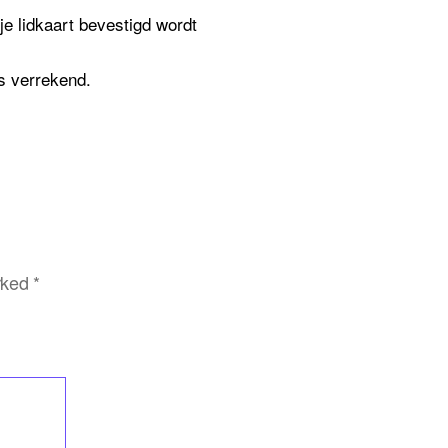
je lidkaart bevestigd wordt
is verrekend.
arked
*