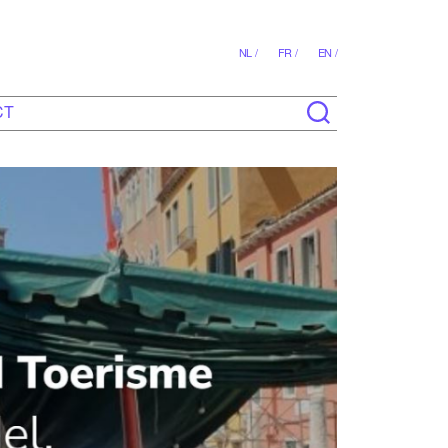
NL /
FR /
EN /
CT