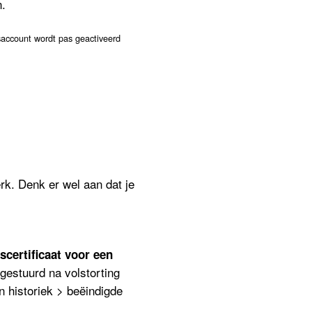
.
saccount wordt pas geactiveerd
rk. Denk er wel aan dat je
gscertificaat voor een
egestuurd na volstorting
n historiek > beëindigde