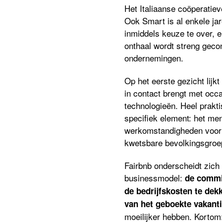
Het Italiaanse coöperatiev
Ook Smart is al enkele jar
inmiddels keuze te over, en
onthaal wordt streng gecon
ondernemingen.
Op het eerste gezicht lijk
in contact brengt met occ
technologieën. Heel prakti
specifiek element: het men
werkomstandigheden voor e
kwetsbare bevolkingsgroe
Fairbnb onderscheidt zich i
businessmodel:
de commis
de bedrijfskosten te dekk
van het geboekte vakantie
moeilijker hebben. Kortom