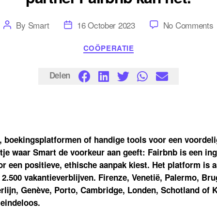
Post
Post
By
Smart
16 October 2023
No Comments
author
date
Categories
COÖPERATIE
l
Delen
s
p
F
s, boekingsplatformen of handige tools voor een voordelig
h
entje waar Smart de voorkeur aan geeft: Fairbnb is een in
or een positieve, ethische aanpak kiest. Het platform is
 2.500 vakantieverblijven. Firenze, Venetië, Palermo, Bru
rlijn, Genève, Porto, Cambridge, Londen, Schotland of 
 eindeloos.