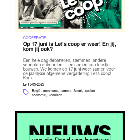
COÖPERATIE
Op 17 juni is Let’s coop er weer! En jij,
kom jij ook?
Een hele dag debatteren, stemmen, andere
vennoten ontmoeten … en samen een feestje
bouwen. We komen op 17 juni weer samen voor
de jaarlijkse algemene vergadering Let’s coop!
Kom…
Le 15-05-2025
,
,
,
,
België
commons
samen
Smart
sociale
,
economie
vennoten