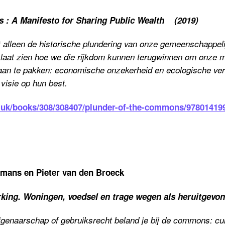
 : A Manifesto for Sharing Public Wealth (2019)
t alleen de historische plundering van onze gemeenschappel
ij laat zien hoe we die rijkdom kunnen terugwinnen om onze 
n te pakken: economische onzekerheid en ecologische verni
visie op hun best.
.uk/books/308/308407/plunder-of-the-commons/97801419
emans en Pieter van den Broeck
king. Woningen, voedsel en trage wegen als heruitge
igenaarschap of gebruiksrecht beland je bij de commons: cult