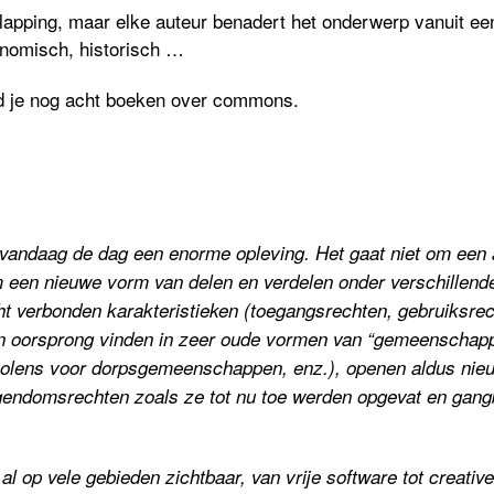
erlapping, maar elke auteur benadert het onderwerp vanuit ee
conomisch, historisch …
nd je nog acht boeken over commons.
ndaag de dag een enorme opleving. Het gaat niet om een a
 een nieuwe vorm van delen en verdelen onder verschillen
t verbonden karakteristieken (toegangsrechten, gebruiksrec
 oorsprong vinden in zeer oude vormen van “gemeenschappe
molens voor dorpsgemeenschappen, enz.), openen aldus nie
gendomsrechten zoals ze tot nu toe werden opgevat en gangb
al op vele gebieden zichtbaar, van vrije software tot creati