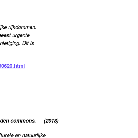
ijke rijkdommen.
meest urgente
etiging. Dit is
90620.html
vonden commons. (2018)
urele en natuurlijke