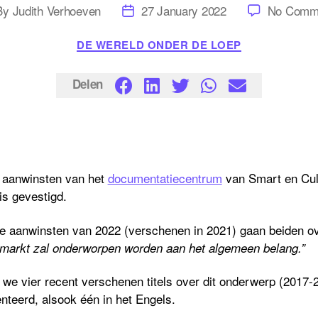
t
Post
By
Judith Verhoeven
27 January 2022
No Comm
hor
date
Categories
DE WERELD ONDER DE LOEP
Delen
e aanwinsten van het
documentatiecentrum
van Smart en Cult
is gevestigd.
ge aanwinsten van 2022 (verschenen in 2021) gaan beiden 
 markt zal onderworpen worden aan het algemeen belang.”
we vier recent verschenen titels over dit onderwerp (2017-2
nteerd, alsook één in het Engels.