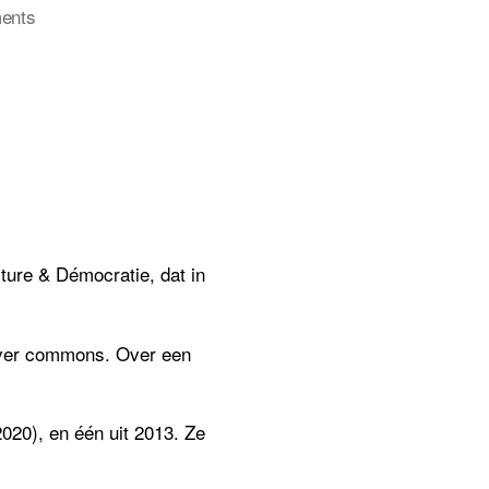
on
ents
Het
documentatiecentrum
laat
u
lezen…:
ure & Démocratie, dat in
over commons. Over een
020), en één uit 2013. Ze