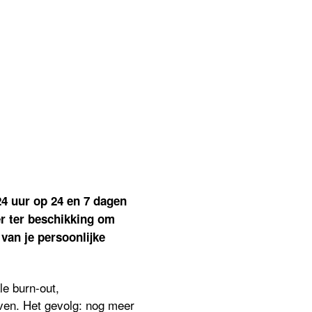
st
n
ress,
rmoeidheid,
erslachtigheid…?
nt
t
leen!
24 uur op 24 en 7 dagen
r ter beschikking om
 van je persoonlijke
le burn-out,
ven. Het gevolg: nog meer