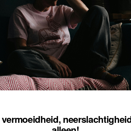
, vermoeidheid, neerslachtighei
alleen!