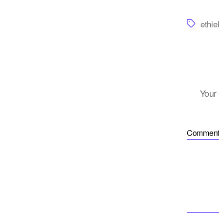
Tags
ethie
Your 
Commen