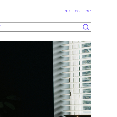
NL /
FR /
EN /
T