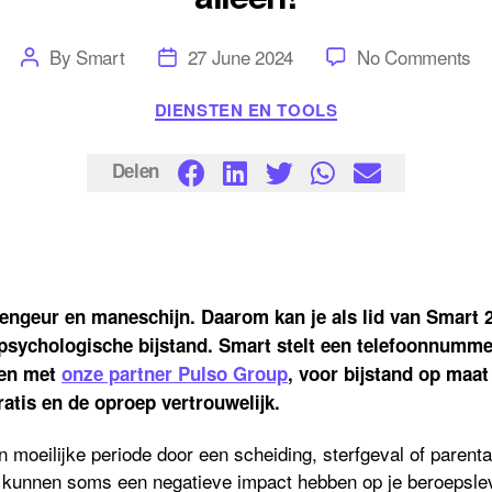
Post
Post
on
By
Smart
27 June 2024
No Comments
author
date
La
va
Categories
DIENSTEN EN TOOLS
st
ve
ne
Je
Delen
be
nie
al
rozengeur en maneschijn. Daarom kan je als lid van Smart 
psychologische bijstand. Smart stelt een telefoonnumme
men met
onze partner Pulso Group
, voor bijstand op maat
ratis en de oproep vertrouwelijk.
 moeilijke periode door een scheiding, sterfgeval of parenta
 kunnen soms een negatieve impact hebben op je beroepsle