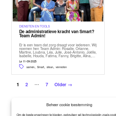
DIENSTEN EN TOOLS
De administratieve kracht van Smart?
Team Admin!
Er is een team dat zorg draagt voor iedereen. Wij
noemen hen Team Admin: Rosalie, Orianne,
Martine, Loubna, Léa, Julie, José-Antonio, Joëlle,
Isabelle, Houda, Fatima, Fanny, Brigitte, Alina,…
Le 11-09-2025
,
,
,
samen
Smart
steun
vennoten
Posts
…
1
2
7
Older
→
pagination
Beheer cookie toestemming
Om de beste ervaringen te bieden, gebruiken wij technologieën zoals coo