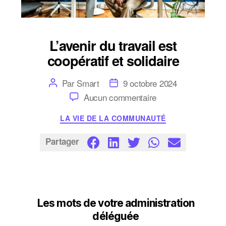
L’avenir du travail est
coopératif et solidaire
Auteur
Date
Par
Smart
9 octobre 2024
de
de
sur
Aucun commentaire
l’article
l’article
L’avenir
du
Catégories
LA VIE DE LA COMMUNAUTÉ
travail
est
coopératif
Partager
et
solidaire
Les mots de votre administration
déléguée