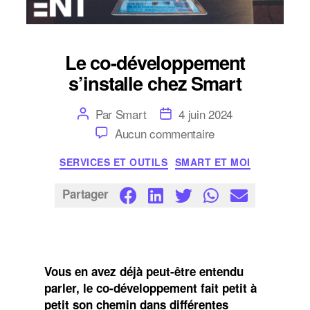
Le co-développement
s’installe chez Smart
Auteur
Date
Par
Smart
4 juin 2024
de
de
sur
Aucun commentaire
l’article
l’article
Le
co-
Catégories
SERVICES ET OUTILS
SMART ET MOI
développement
s’installe
chez
Partager
Smart
Vous en avez déjà peut-être entendu
parler, le co-développement fait petit à
petit son chemin dans différentes