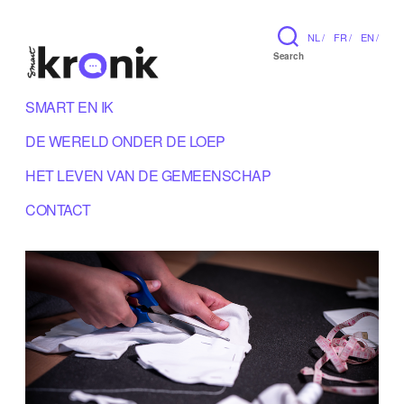
NL /
FR /
EN /
Search
SMART EN IK
DE WERELD ONDER DE LOEP
HET LEVEN VAN DE GEMEENSCHAP
CONTACT