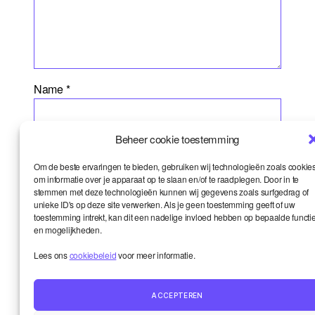
Name
*
Beheer cookie toestemming
Email
*
Om de beste ervaringen te bieden, gebruiken wij technologieën zoals cookie
om informatie over je apparaat op te slaan en/of te raadplegen. Door in te
stemmen met deze technologieën kunnen wij gegevens zoals surfgedrag of
unieke ID's op deze site verwerken. Als je geen toestemming geeft of uw
toestemming intrekt, kan dit een nadelige invloed hebben op bepaalde functi
Website
en mogelijkheden.
Lees ons
cookiebeleid
voor meer informatie.
ACCEPTEREN