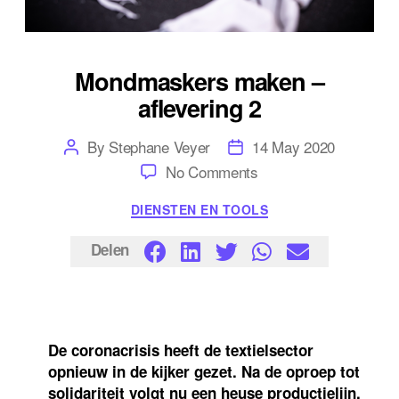
Mondmaskers maken –
aflevering 2
Post
Post
By
Stephane Veyer
14 May 2020
author
date
on
No Comments
Mondmaskers
maken
Categories
DIENSTEN EN TOOLS
–
aflevering
2
Delen
De coronacrisis heeft de textielsector
opnieuw in de kijker gezet. Na de oproep tot
solidariteit volgt nu een heuse productielijn.