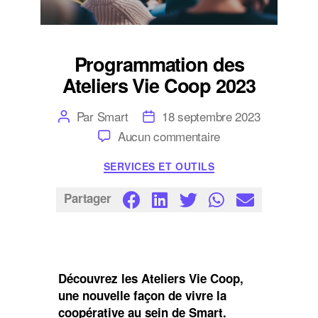
Programmation des
Ateliers Vie Coop 2023
Auteur
Date
Par
Smart
18 septembre 2023
de
de
sur
Aucun commentaire
l’article
l’article
Programmation
des
Catégories
SERVICES ET OUTILS
Ateliers
Vie
Coop
Partager
2023
Découvrez les Ateliers Vie Coop,
une nouvelle façon de vivre la
coopérative au sein de Smart.