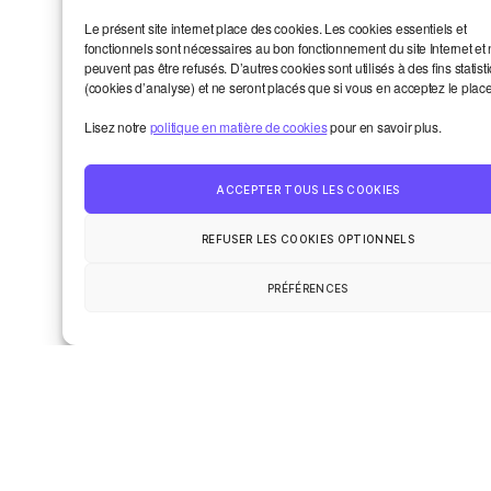
Le présent site internet place des cookies. Les cookies essentiels et
fonctionnels sont nécessaires au bon fonctionnement du site Internet et
peuvent pas être refusés. D’autres cookies sont utilisés à des fins statist
E-mail
*
(cookies d’analyse) et ne seront placés que si vous en acceptez le plac
Lisez notre
politique en matière de cookies
pour en savoir plus.
Site web
ACCEPTER TOUS LES COOKIES
REFUSER LES COOKIES OPTIONNELS
PRÉFÉRENCES
Dernières chroniques