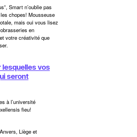
s”, Smart n’oublie pas
us les chopes! Mousseuse
otale, mais oui vous lisez
robrasseries en
et votre créativité que
ser.
r lesquelles vos
ui seront
s à l’université
ellensis fieu!
 Anvers, Liège et