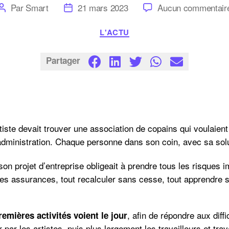
Auteur
Date
Par
Smart
21 mars 2023
Aucun commentair
de
de
l’article
l’article
Catégories
L'ACTU
Partager
ste devait trouver une association de copains qui voulaient
administration. Chaque personne dans son coin, avec sa solu
on projet d’entreprise obligeait à prendre tous les risques
 les assurances, tout recalculer sans cesse, tout apprendre s
, afin de répondre aux diffi
emières activités voient le jour
r par les artistes, puis plus largement les travailleurs et tr