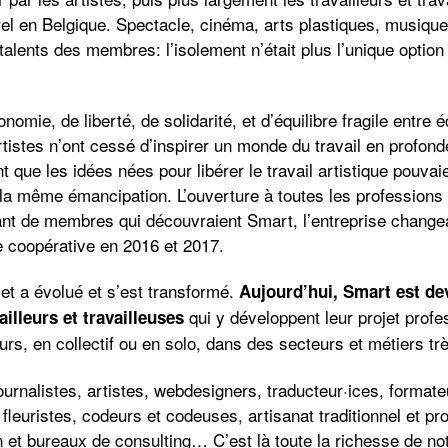
turel en Belgique. Spectacle, cinéma, arts plastiques, musique
talents des membres: l’isolement n’était plus l’unique option 
nomie, de liberté, de solidarité, et d’équilibre fragile entre 
istes n’ont cessé d’inspirer un monde du travail en profonde
 que les idées nées pour libérer le travail artistique pouvai
 la même émancipation. L’ouverture à toutes les professions 
tant de membres qui découvraient Smart, l’entreprise changea
e coopérative en 2016 et 2017.
jet a évolué et s’est transformé.
Aujourd’hui, Smart est de
qui y développent leur projet profe
illeurs et travailleuses
urs, en collectif ou en solo, dans des secteurs et métiers tr
urnalistes, artistes, webdesigners, traducteur·ices, formateu
fleuristes, codeurs et codeuses, artisanat traditionnel et pro
et bureaux de consulting… C’est là toute la richesse de notr