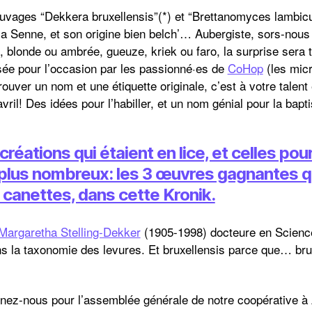
ages “Dekkera bruxellensis”(*) et “Brettanomyces lambicu
 la Senne, et son origine bien belch’… Aubergiste, sors-no
, blonde ou ambrée, gueuze, kriek ou faro, la surprise sera t
sée pour l’occasion par les passionné·es de
CoHop
(les mic
rouver un nom et une étiquette originale, c’est à votre talent 
vril! Des idées pour l’habiller, et un nom génial pour la bapti
réations qui étaient en lice, et celles pou
 plus nombreux: les 3 œuvres gagnantes q
 canettes, dans cette Kronik.
 Margaretha Stelling-Dekker
(1905-1998) docteure en Science
ns la taxonomie des levures. Et bruxellensis parce que… brux
ignez-nous pour l’assemblée générale de notre coopérative à