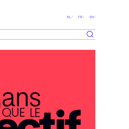
NL /
FR /
EN /