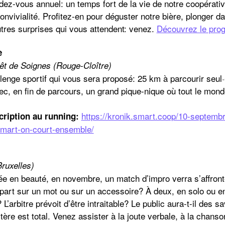
ndez-vous annuel: un temps fort de la vie de notre coopérativ
vivialité. Profitez-en pour déguster notre bière, plonger da
utres surprises qui vous attendent: venez.
Découvrez le prog
e
êt de Soignes (Rouge-Cloître)
llenge sportif qui vous sera proposé: 25 km à parcourir seul·
c, en fin de parcours, un grand pique-nique où tout le mon
https://kronik.smart.coop/10-septemb
scription au running:
smart-on-court-ensemble/
ruxelles)
née en beauté, en novembre, un match d’impro verra s’affron
 part sur un mot ou sur un accessoire? À deux, en solo ou 
’arbitre prévoit d’être intraitable? Le public aura-t-il des sa
re est total. Venez assister à la joute verbale, à la chanso