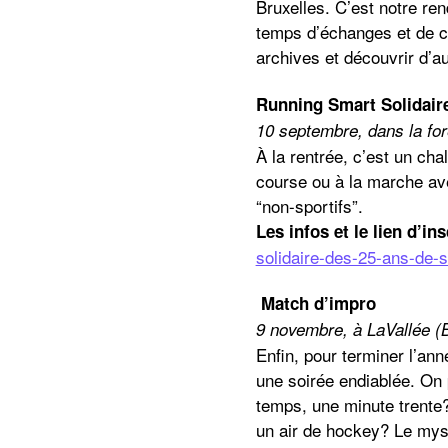
Bruxelles. C’est notre re
temps d’échanges et de con
archives et découvrir d’a
Running Smart Solidair
10 septembre, dans la for
À la rentrée, c’est un cha
course ou à la marche ave
“non-sportifs”.
Les infos et le lien d’in
solidaire-des-25-ans-de-
Match d’impro
9 novembre, à LaVallée (B
Enfin, pour terminer l’an
une soirée endiablée. On
temps, une minute trente? L
un air de hockey? Le mystè