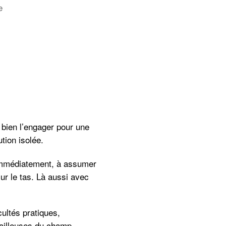
sur
e
Smart
fête
ses
25
ans
 bien l’engager pour une
tion isolée.
 immédiatement, à assumer
ur le tas. Là aussi avec
cultés pratiques,
availleuses du champ