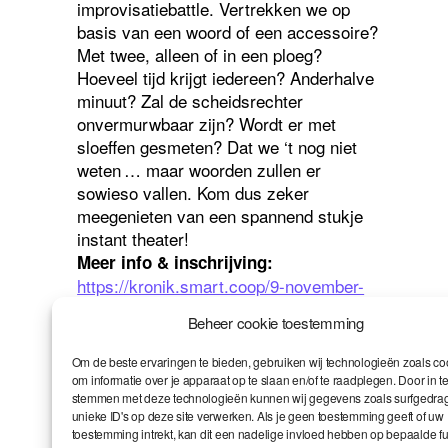
improvisatiebattle.
Vertrekken we op
basis van een woord of een accessoire?
Met twee, alleen of in een ploeg?
Hoeveel tijd krijgt iedereen? Anderhalve
minuut? Zal de scheidsrechter
onvermurwbaar zijn? Wordt er met
sloeffen gesmeten? Dat we ‘t nog niet
weten … maar woorden zullen er
sowieso vallen. Kom dus zeker
meegenieten van een spannend stukje
instant theater!
Meer info & inschrijving:
https://kronik.smart.coop/9-november-
2023-spelen-of-niet-dat-is-de-vraag/?
Beheer cookie toestemming
lang=nl
Om de beste ervaringen te bieden, gebruiken wij technologieën zoals co
België
,
samen
,
Smart
,
solidariteit
,
om informatie over je apparaat op te slaan en/of te raadplegen. Door in t
Tags
vennoten
stemmen met deze technologieën kunnen wij gegevens zoals surfgedrag
unieke ID's op deze site verwerken. Als je geen toestemming geeft of uw
toestemming intrekt, kan dit een nadelige invloed hebben op bepaalde fu