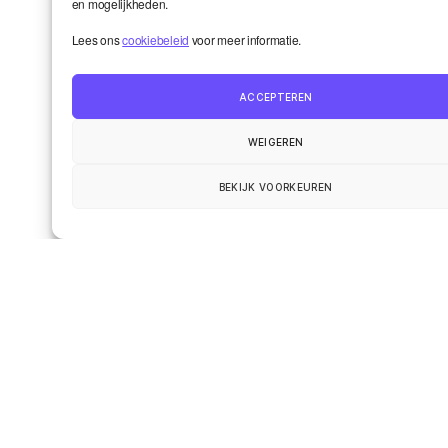
en mogelijkheden.
Leave a Reply
Lees ons
cookiebeleid
voor meer informatie.
Your email address will not be published.
Required fields are marked
*
ACCEPTEREN
Comment
*
WEIGEREN
BEKIJK VOORKEUREN
Name
*
Email
*