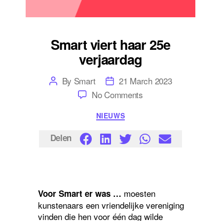
Smart viert haar 25e
verjaardag
Post
Post
By
Smart
21 March 2023
author
date
on
No Comments
Smart
viert
Categories
NIEUWS
haar
25e
verjaardag
Delen
moesten
Voor Smart er was …
kunstenaars een vriendelijke vereniging
vinden die hen voor één dag wilde