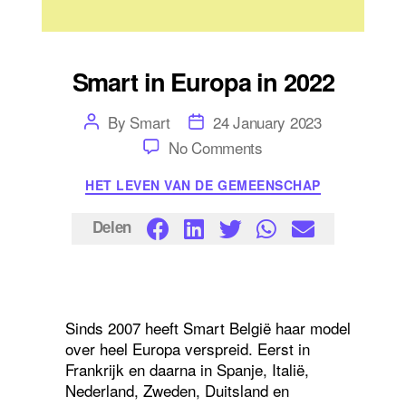
Smart in Europa in 2022
Post
Post
By
Smart
24 January 2023
author
date
on
No Comments
Smart
in
Categories
HET LEVEN VAN DE GEMEENSCHAP
Europa
in
2022
Delen
Sinds 2007 heeft Smart België haar model
over heel Europa verspreid. Eerst in
Frankrijk en daarna in Spanje, Italië,
Nederland, Zweden, Duitsland en