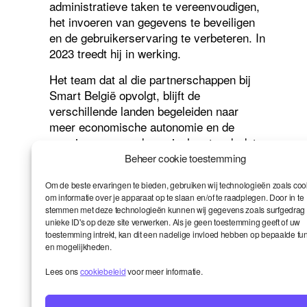
administratieve taken te vereenvoudigen,
het invoeren van gegevens te beveiligen
en de gebruikerservaring te verbeteren. In
2023 treedt hij in werking.
Het team dat al die partnerschappen bij
Smart België opvolgt, blijft de
verschillende landen begeleiden naar
meer economische autonomie en de
vorming van een dynamisch netwerk dat
de internationale dimensie van het Smart-
Beheer cookie toestemming
project steeds concreter maakt.
Om de beste ervaringen te bieden, gebruiken wij technologieën zoals coo
om informatie over je apparaat op te slaan en/of te raadplegen. Door in te
stemmen met deze technologieën kunnen wij gegevens zoals surfgedrag 
Leave a Reply
unieke ID's op deze site verwerken. Als je geen toestemming geeft of uw
toestemming intrekt, kan dit een nadelige invloed hebben op bepaalde fun
en mogelijkheden.
Your email address will not be published.
Required fields are marked
*
Lees ons
cookiebeleid
voor meer informatie.
Comment
*