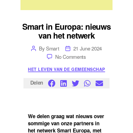
Smart in Europa: nieuws
van het netwerk
Post
Post
By
Smart
21 June 2024
author
date
on
No Comments
Smart
in
Categories
HET LEVEN VAN DE GEMEENSCHAP
Europa:
nieuws
van
Delen
het
netwerk
We delen graag wat nieuws over
sommige van onze partners in
het netwerk Smart Europa, met