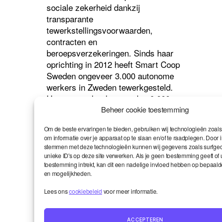
sociale zekerheid dankzij
transparante
tewerkstellingsvoorwaarden,
contracten en
beroepsverzekeringen. Sinds haar
oprichting in 2012 heeft Smart Coop
Sweden ongeveer 3.000 autonome
werkers in Zweden tewerkgesteld.
Haar netwerk telt meer dan 6.000
creatieve autonome werkers. De
Beheer cookie toestemming
coöperatie is uniek in Zweden en
Om de beste ervaringen te bieden, gebruiken wij technologieën zoals
helpt bij de productie van
om informatie over je apparaat op te slaan en/of te raadplegen. Door i
opdrachten en projecten die
stemmen met deze technologieën kunnen wij gegevens zoals surfged
gefinancierd zijn door
unieke ID's op deze site verwerken. Als je geen toestemming geeft of
toestemming intrekt, kan dit een nadelige invloed hebben op bepaald
overheidssubsidies, of bij het
en mogelijkheden.
beheer van kosten, lonen,
contracten en reizen voor haar
Lees ons
cookiebeleid
voor meer informatie.
leden. Ze biedt een oplossing die
vergeleken kan worden met een
ACCEPTEREN