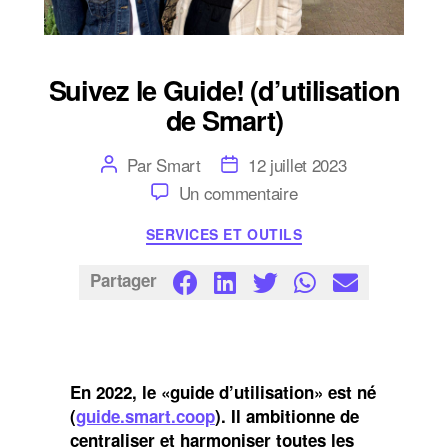
Suivez le Guide! (d’utilisation
de Smart)
Auteur
Date
Par
Smart
12 juillet 2023
de
de
sur
Un commentaire
l’article
l’article
Suivez
le
Catégories
SERVICES ET OUTILS
Guide!
(d’utilisation
de
Partager
Smart)
En 2022, le «guide d’utilisation» est né
(
guide.smart.coop
). Il ambitionne de
centraliser et harmoniser toutes les