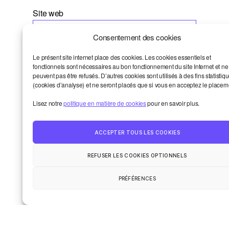
Site web
Consentement des cookies
Le présent site internet place des cookies. Les cookies essentiels et
fonctionnels sont nécessaires au bon fonctionnement du site Internet et ne
peuvent pas être refusés. D’autres cookies sont utilisés à des fins statistiq
(cookies d’analyse) et ne seront placés que si vous en acceptez le placem
Lisez notre
politique en matière de cookies
pour en savoir plus.
Dernières chroniques
ACCEPTER TOUS LES COOKIES
Propulser vos sujets au conseil
REFUSER LES COOKIES OPTIONNELS
d’administration de Smart? Oui!
PRÉFÉRENCES
L’aventure collective: les chiffres
concrets de 2025
Et si vous étiez notre prochain·e
formateur·ice? 8 thématiques