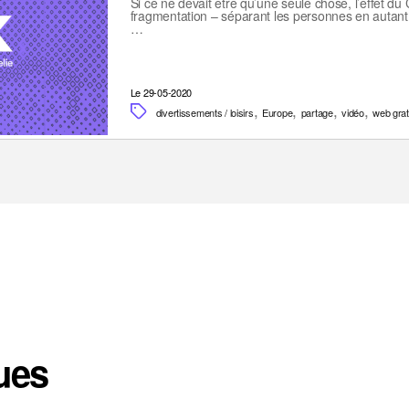
Si ce ne devait être qu’une seule chose, l’effet d
fragmentation – séparant les personnes en autan
…
Le 29-05-2020
,
,
,
,
divertissements / loisirs
Europe
partage
vidéo
web grat
ues