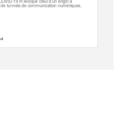
u COVID-19 m’évoque celui d’un engin à
t de tunnels de communication numériques,
uit