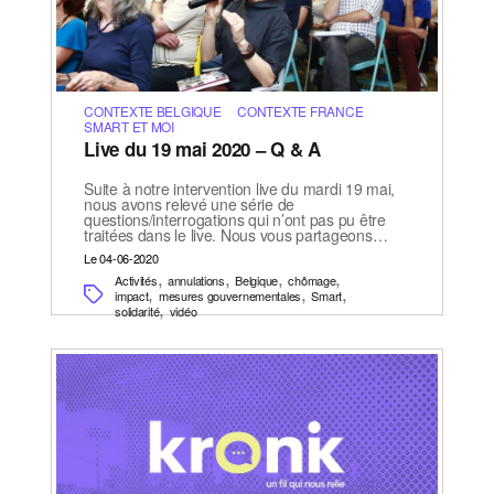
CONTEXTE BELGIQUE
CONTEXTE FRANCE
SMART ET MOI
Live du 19 mai 2020 – Q & A
Suite à notre intervention live du mardi 19 mai,
nous avons relevé une série de
questions/interrogations qui n’ont pas pu être
traitées dans le live. Nous vous partageons…
Le 04-06-2020
,
,
,
,
Activités
annulations
Belgique
chômage
,
,
,
impact
mesures gouvernementales
Smart
,
solidarité
vidéo