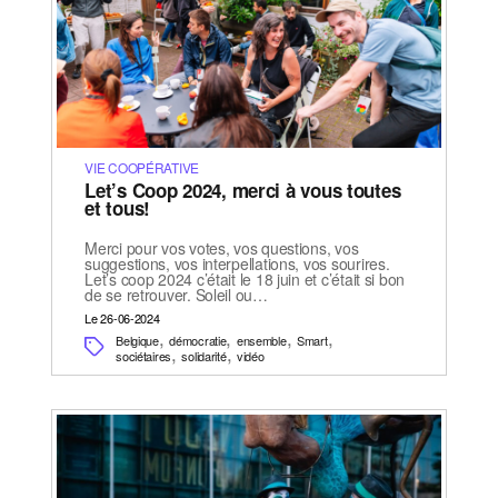
VIE COOPÉRATIVE
Let’s Coop 2024, merci à vous toutes
et tous!
Merci pour vos votes, vos questions, vos
suggestions, vos interpellations, vos sourires.
Let’s coop 2024 c’était le 18 juin et c’était si bon
de se retrouver. Soleil ou…
Le 26-06-2024
,
,
,
,
Belgique
démocratie
ensemble
Smart
,
,
sociétaires
solidarité
vidéo