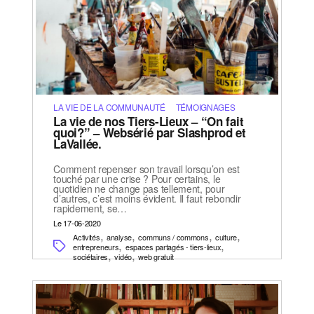
LA VIE DE LA COMMUNAUTÉ
TÉMOIGNAGES
La vie de nos Tiers-Lieux – “On fait
quoi?” – Websérié par Slashprod et
LaVallée.
Comment repenser son travail lorsqu’on est
touché par une crise ? Pour certains, le
quotidien ne change pas tellement, pour
d’autres, c’est moins évident. Il faut rebondir
rapidement, se…
Le 17-06-2020
,
,
,
,
Activités
analyse
communs / commons
culture
,
,
entrepreneurs
espaces partagés - tiers-lieux
,
,
sociétaires
vidéo
web gratuit