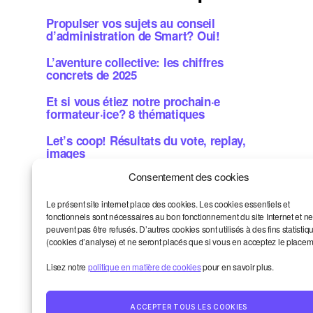
Propulser vos sujets au conseil
d’administration de Smart? Oui!
L’aventure collective: les chiffres
concrets de 2025
Et si vous étiez notre prochain·e
formateur·ice? 8 thématiques
Let’s coop! Résultats du vote, replay,
images
Consentement des cookies
Métiers de la bande dessinée: une aide
concrète? Candidatez!
Le présent site internet place des cookies. Les cookies essentiels et
fonctionnels sont nécessaires au bon fonctionnement du site Internet et n
peuvent pas être refusés. D’autres cookies sont utilisés à des fins statistiq
(cookies d’analyse) et ne seront placés que si vous en acceptez le placem
Smart et moi
Haut
↑
Un oeil sur le monde
Lisez notre
politique en matière de cookies
pour en savoir plus.
La vie de la communauté
Contact
© 2026
Smart Kronik
ACCEPTER TOUS LES COOKIES