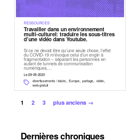
RESSOURCES
Travailler dans un environnement
multi-culturel: traduire les sous-titres
d’une vidéo dans Youtube.
Si ce ne devait être qu’une seule chose, l’effet
du COVID-19 m’évoque celui d’un engin à
fragmentation – séparant les personnes en
autant de tunnels de communication
numériques,…
Le 29-05-2020
,
,
,
,
divertissements / loisirs
Europe
partage
vidéo
web gratuit
Pagination
1
2
3
plus anciens
→
des
publications
Dernières chroniques