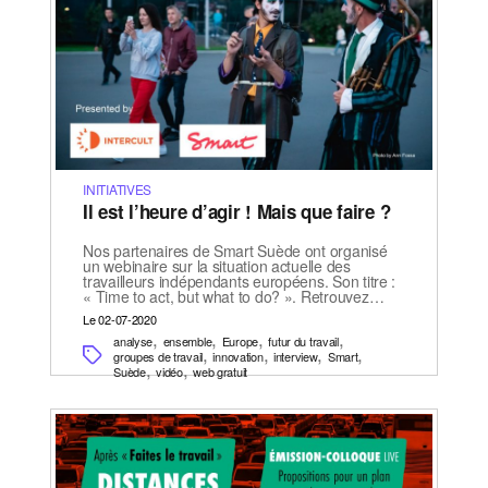
INITIATIVES
Il est l’heure d’agir ! Mais que faire ?
Nos partenaires de Smart Suède ont organisé
un webinaire sur la situation actuelle des
travailleurs indépendants européens. Son titre :
« Time to act, but what to do? ». Retrouvez…
Le 02-07-2020
,
,
,
,
analyse
ensemble
Europe
futur du travail
,
,
,
,
groupes de travail
innovation
interview
Smart
,
,
Suède
vidéo
web gratuit