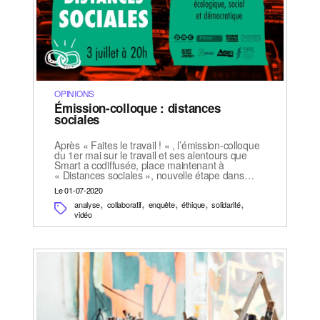
OPINIONS
Émission-colloque : distances
sociales
Après « Faites le travail ! « , l’émission-colloque
du 1er mai sur le travail et ses alentours que
Smart a codiffusée, place maintenant à
« Distances sociales », nouvelle étape dans…
Le 01-07-2020
,
,
,
,
,
analyse
collaboratif
enquête
éthique
solidarité
vidéo