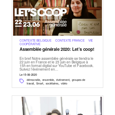
CONTEXTE BELGIQUE
CONTEXTE FRANCE
VIE
COOPÉRATIVE
Assemblée générale 2020: Let’s coop!
En bref Notre assemblée générale se tiendra le
22 juin en France et le 23 juin en Belgique à
15h en format digital sur YouTube et Facebook.
Suivez l’événement en…
Le 15-06-2020
,
,
,
démocratie
ensemble
événement
groupes de
,
,
,
travail
Smart
sociétaires
vidéo