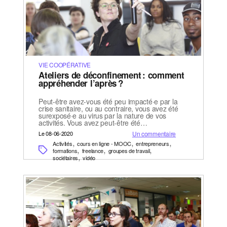
VIE COOPÉRATIVE
Ateliers de déconfinement : comment
appréhender l’après ?
Peut-être avez-vous été peu impacté·e par la
crise sanitaire, ou au contraire, vous avez été
surexposé·e au virus par la nature de vos
activités. Vous avez peut-être été…
Le 08-06-2020
Un commentaire
,
,
,
Activités
cours en ligne - MOOC
entrepreneurs
,
,
,
formations
freelance
groupes de travail
,
sociétaires
vidéo