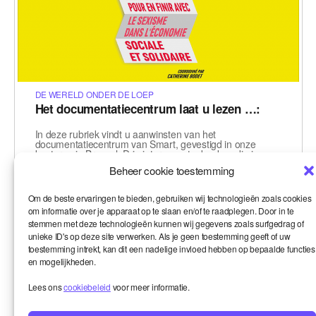
DE WERELD ONDER DE LOEP
Het documentatiecentrum laat u lezen …:
In deze rubriek vindt u aanwinsten van het
documentatiecentrum van Smart, gevestigd in onze
kantoren in Brussel. Drie interessante boeken die in
verband staan met de onderwerpen van…
Beheer cookie toestemming
Le 09-03-2021
,
,
,
,
égalité
gelijkheid
het werk in de toekomst
onderwijs
Smart
Om de beste ervaringen te bieden, gebruiken wij technologieën zoals cookies
in Progress
om informatie over je apparaat op te slaan en/of te raadplegen. Door in te
stemmen met deze technologieën kunnen wij gegevens zoals surfgedrag of
unieke ID's op deze site verwerken. Als je geen toestemming geeft of uw
toestemming intrekt, kan dit een nadelige invloed hebben op bepaalde functies
en mogelijkheden.
Lees ons
cookiebeleid
voor meer informatie.