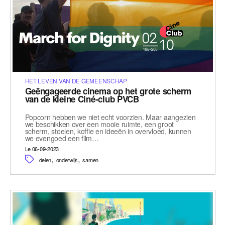
HET LEVEN VAN DE GEMEENSCHAP
Geëngageerde cinema op het grote scherm
van de kleine Ciné-club PVCB
Popcorn hebben we niet echt voorzien. Maar aangezien
we beschikken over een mooie ruimte, een groot
scherm, stoelen, koffie en ideeën in overvloed, kunnen
we evengoed een film…
Le 06-09-2023
,
,
delen
onderwijs
samen