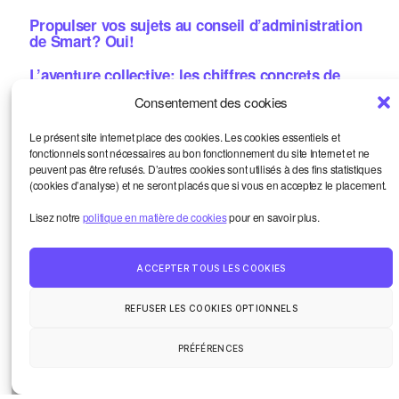
Propulser vos sujets au conseil d’administration
de Smart? Oui!
L’aventure collective: les chiffres concrets de
2025
Consentement des cookies
Et si vous étiez notre prochain·e formateur·ice? 8
Le présent site internet place des cookies. Les cookies essentiels et
thématiques
fonctionnels sont nécessaires au bon fonctionnement du site Internet et ne
peuvent pas être refusés. D’autres cookies sont utilisés à des fins statistiques
Let’s coop! Résultats du vote, replay, images
(cookies d’analyse) et ne seront placés que si vous en acceptez le placement.
Métiers de la bande dessinée: une aide concrète?
Lisez notre
politique en matière de cookies
pour en savoir plus.
Candidatez!
ACCEPTER TOUS LES COOKIES
Smart et moi
Haut
↑
Un oeil sur le monde
REFUSER LES COOKIES OPTIONNELS
La vie de la communauté
Contact
PRÉFÉRENCES
© 2026
Smart Kronik