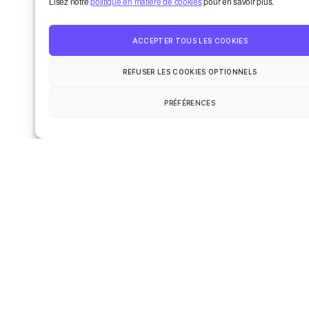
Lisez notre
politique en matière de cookies
pour en savoir plus.
ACCEPTER TOUS LES COOKIES
E-mail
*
REFUSER LES COOKIES OPTIONNELS
PRÉFÉRENCES
Site web
Dernières chroniques