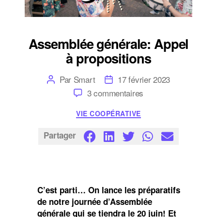
Assemblée générale: Appel
à propositions
Auteur
Date
Par
Smart
17 février 2023
de
de
sur
3 commentaires
l’article
l’article
Assemblée
générale:
Catégories
VIE COOPÉRATIVE
Appel
à
propositions
Partager
C’est parti… On lance les préparatifs
de notre journée d’Assemblée
générale qui se tiendra le 20 juin! Et